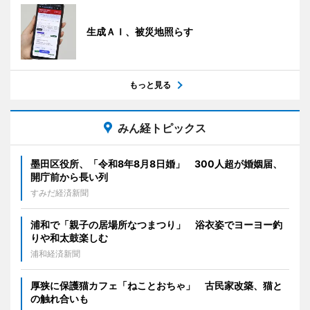
生成ＡＩ、被災地照らす
もっと見る
みん経トピックス
墨田区役所、「令和8年8月8日婚」 300人超が婚姻届、
開庁前から長い列
すみだ経済新聞
浦和で「親子の居場所なつまつり」 浴衣姿でヨーヨー釣
りや和太鼓楽しむ
浦和経済新聞
厚狭に保護猫カフェ「ねことおちゃ」 古民家改築、猫と
の触れ合いも