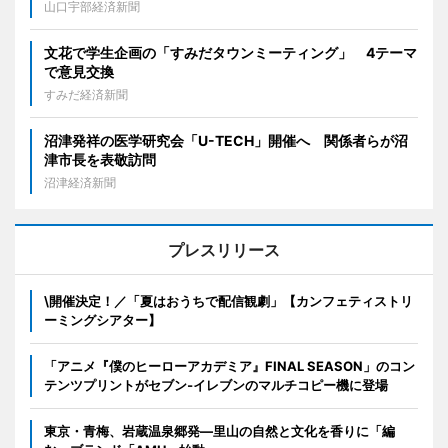
山口宇部経済新聞
文花で学生企画の「すみだタウンミーティング」 4テーマ
で意見交換
すみだ経済新聞
沼津発祥の医学研究会「U-TECH」開催へ 関係者らが沼
津市長を表敬訪問
沼津経済新聞
プレスリリース
\開催決定！／「夏はおうちで配信観劇」【カンフェティストリ
ーミングシアター】
「アニメ『僕のヒーローアカデミア』FINAL SEASON」のコン
テンツプリントがセブン‐イレブンのマルチコピー機に登場
東京・青梅、岩蔵温泉郷発―里山の自然と文化を香りに「編