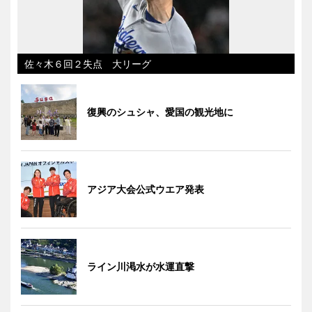
佐々木６回２失点 大リーグ
復興のシュシャ、愛国の観光地に
アジア大会公式ウエア発表
ライン川渇水が水運直撃