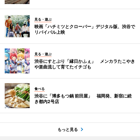
見る・遊ぶ
映画「ハチミツとクローバー」デジタル版、渋谷で
リバイバル上映
見る・遊ぶ
渋谷にすとぷり「縁日かふぇ」 メンカラたこやき
や楽曲流して育てたイチゴも
食べる
渋谷に「博多もつ鍋 前田屋」 福岡発、新宿に続
き都内2号店
もっと見る