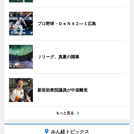
プロ野球・ＤｅＮＡ２―１広島
Ｊリーグ、真夏の開幕
新垣前衆院議員が中道離党
もっと見る
みん経トピックス