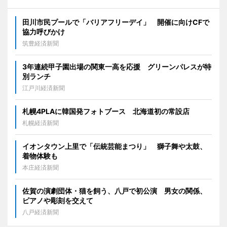
田川市民プールで「バリアフリーデイ」 開催に向けCFで
協力呼びかけ
筑豊経済新聞
3年連続甲子園出場の関東一高を応援 グリーンパレスが特
別ランチ
江戸川経済新聞
札幌4PLAに韓国発フォトブース 北海道初の常設店
札幌経済新聞
イオンタウン上里で「伝統芸能まつり」 獅子舞や太鼓、
着物体験も
本庄経済新聞
佐賀の演劇団体・猫を飼う、八戸で初公演 男女の関係、
ピアノや彫刻を交えて
八戸経済新聞