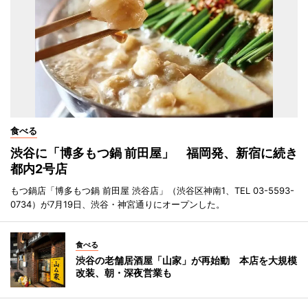
食べる
渋谷に「博多もつ鍋 前田屋」 福岡発、新宿に続き
都内2号店
もつ鍋店「博多もつ鍋 前田屋 渋谷店」（渋谷区神南1、TEL 03-5593-
0734）が7月19日、渋谷・神宮通りにオープンした。
食べる
渋谷の老舗居酒屋「山家」が再始動 本店を大規模
改装、朝・深夜営業も