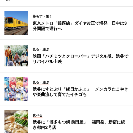
暮らす・働く
東京メトロ「銀座線」ダイヤ改正で増発 日中は3
分間隔で運行へ
見る・遊ぶ
映画「ハチミツとクローバー」デジタル版、渋谷で
リバイバル上映
見る・遊ぶ
渋谷にすとぷり「縁日かふぇ」 メンカラたこやき
や楽曲流して育てたイチゴも
食べる
渋谷に「博多もつ鍋 前田屋」 福岡発、新宿に続
き都内2号店