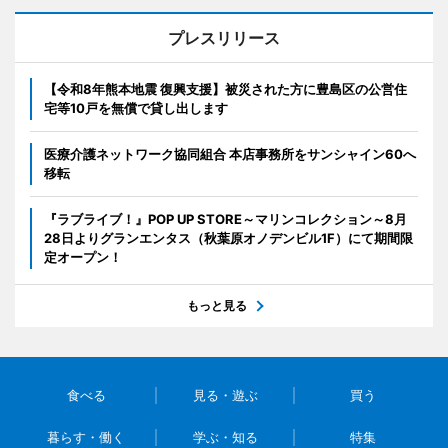
プレスリリース
【令和8年熊本地震 復興支援】被災された方に豊島区の公営住
宅等10戸を無償で貸し出します
医療介護ネットワーク協同組合 本店事務所をサンシャイン60へ
移転
『ラブライブ！』POP UP STORE～マリンコレクション～8月
28日よりグランエンタス（秋葉原オノデンビル1F）にて期間限
定オープン！
もっと見る
食べる
見る・遊ぶ
買う
暮らす・働く
学ぶ・知る
特集