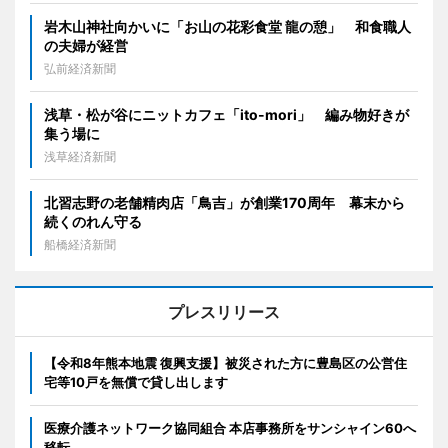
岩木山神社向かいに「お山の花彩食堂 龍の憩」 和食職人
の夫婦が経営
弘前経済新聞
浅草・松が谷にニットカフェ「ito-mori」 編み物好きが
集う場に
浅草経済新聞
北習志野の老舗精肉店「鳥吉」が創業170周年 幕末から
続くのれん守る
船橋経済新聞
プレスリリース
【令和8年熊本地震 復興支援】被災された方に豊島区の公営住
宅等10戸を無償で貸し出します
医療介護ネットワーク協同組合 本店事務所をサンシャイン60へ
移転