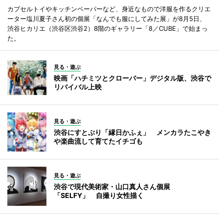
カプセルトイやキッチンペーパーなど、身近なもので洋服を作るクリエ
ーター塩川夏子さん初の個展「なんでも服にしてみた展」が8月5日、
渋谷ヒカリエ（渋谷区渋谷2）8階のギャラリー「8／CUBE」で始まっ
た。
見る・遊ぶ
映画「ハチミツとクローバー」デジタル版、渋谷で
リバイバル上映
見る・遊ぶ
渋谷にすとぷり「縁日かふぇ」 メンカラたこやき
や楽曲流して育てたイチゴも
見る・遊ぶ
渋谷で現代美術家・山口真人さん個展
「SELFY」 自撮り女性描く