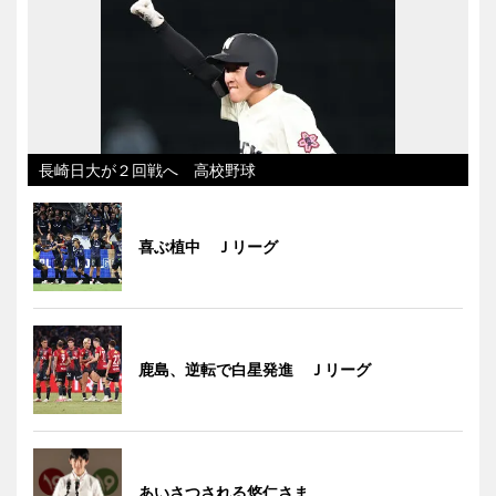
長崎日大が２回戦へ 高校野球
喜ぶ植中 Ｊリーグ
鹿島、逆転で白星発進 Ｊリーグ
あいさつされる悠仁さま