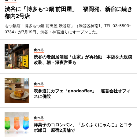
渋谷に「博多もつ鍋 前田屋」 福岡発、新宿に続き
都内2号店
もつ鍋店「博多もつ鍋 前田屋 渋谷店」（渋谷区神南1、TEL 03-5593-
0734）が7月19日、渋谷・神宮通りにオープンした。
食べる
渋谷の老舗居酒屋「山家」が再始動 本店を大規模
改装、朝・深夜営業も
食べる
表参道にカフェ「goodcoffee」 運営会社オフィ
スに併設
食べる
洋菓子のコロンバン、「ふくふくにゃんこ」とコラ
ボ縁日 原宿2店舗で