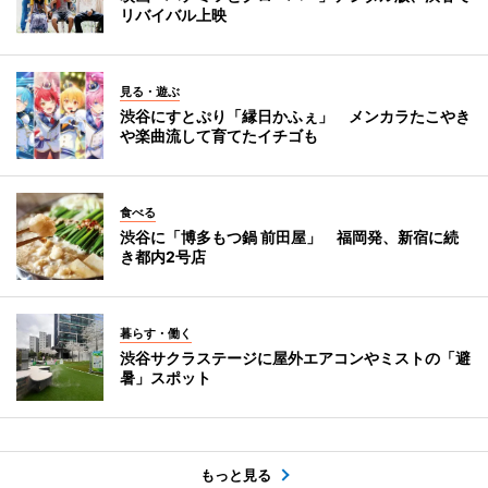
リバイバル上映
見る・遊ぶ
渋谷にすとぷり「縁日かふぇ」 メンカラたこやき
や楽曲流して育てたイチゴも
食べる
渋谷に「博多もつ鍋 前田屋」 福岡発、新宿に続
き都内2号店
暮らす・働く
渋谷サクラステージに屋外エアコンやミストの「避
暑」スポット
もっと見る