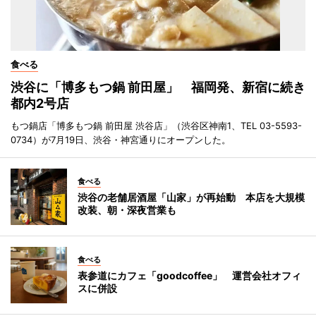
食べる
渋谷に「博多もつ鍋 前田屋」 福岡発、新宿に続き
都内2号店
もつ鍋店「博多もつ鍋 前田屋 渋谷店」（渋谷区神南1、TEL 03-5593-
0734）が7月19日、渋谷・神宮通りにオープンした。
食べる
渋谷の老舗居酒屋「山家」が再始動 本店を大規模
改装、朝・深夜営業も
食べる
表参道にカフェ「goodcoffee」 運営会社オフィ
スに併設