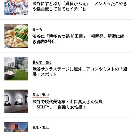
渋谷にすとぷり「縁日かふぇ」 メンカラたこやき
や楽曲流して育てたイチゴも
食べる
渋谷に「博多もつ鍋 前田屋」 福岡発、新宿に続
き都内2号店
暮らす・働く
渋谷サクラステージに屋外エアコンやミストの「避
暑」スポット
見る・遊ぶ
渋谷で現代美術家・山口真人さん個展
「SELFY」 自撮り女性描く
見る・遊ぶ