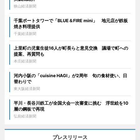
狭山経済新聞
千葉ポートタワーで「BLUE＆FIRE mini」 地元店が鉄板
焼き料理提供
千葉経済新聞
上里町の児童生徒16人が町長らと意見交換 議場で町への
提案、再質問も
本庄経済新聞
河内小阪の「cuisine HAGI」が2周年 旬の食材使い、日
替わりで
東大阪経済新聞
平川・長谷川鉄工が全国大会一次審査に挑む 浮世絵を10
層の鋼板で再現
弘前経済新聞
プレスリリース