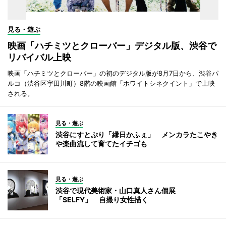
見る・遊ぶ
映画「ハチミツとクローバー」デジタル版、渋谷で
リバイバル上映
映画「ハチミツとクローバー」の初のデジタル版が8月7日から、渋谷パ
ルコ（渋谷区宇田川町）8階の映画館「ホワイトシネクイント」で上映
される。
見る・遊ぶ
渋谷にすとぷり「縁日かふぇ」 メンカラたこやき
や楽曲流して育てたイチゴも
見る・遊ぶ
渋谷で現代美術家・山口真人さん個展
「SELFY」 自撮り女性描く