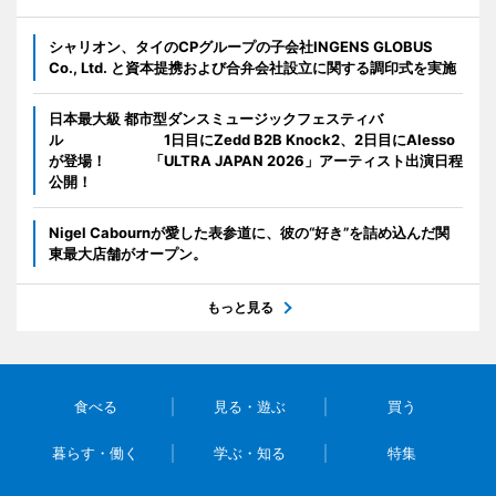
シャリオン、タイのCPグループの子会社INGENS GLOBUS
Co., Ltd. と資本提携および合弁会社設立に関する調印式を実施
日本最大級 都市型ダンスミュージックフェスティバ
ル 1日目にZedd B2B Knock2、2日目にAlesso
が登場！ 「ULTRA JAPAN 2026」アーティスト出演日程
公開！
Nigel Cabournが愛した表参道に、彼の“好き”を詰め込んだ関
東最大店舗がオープン。
もっと見る
食べる
見る・遊ぶ
買う
暮らす・働く
学ぶ・知る
特集