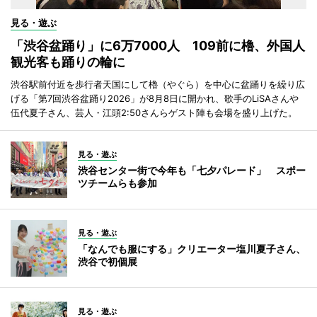
見る・遊ぶ
「渋谷盆踊り」に6万7000人 109前に櫓、外国人
観光客も踊りの輪に
渋谷駅前付近を歩行者天国にして櫓（やぐら）を中心に盆踊りを繰り広
げる「第7回渋谷盆踊り2026」が8月8日に開かれ、歌手のLiSAさんや
伍代夏子さん、芸人・江頭2:50さんらゲスト陣も会場を盛り上げた。
見る・遊ぶ
渋谷センター街で今年も「七夕パレード」 スポー
ツチームらも参加
見る・遊ぶ
「なんでも服にする」クリエーター塩川夏子さん、
渋谷で初個展
見る・遊ぶ