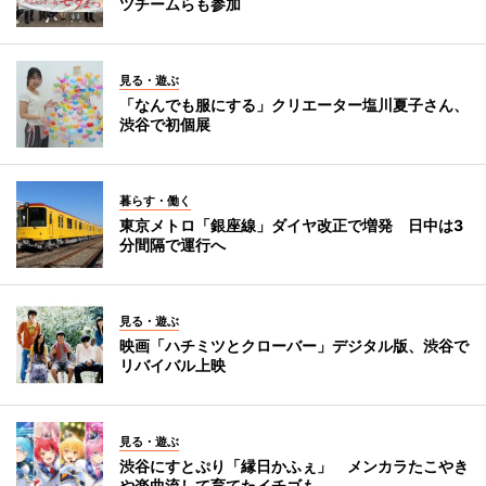
ツチームらも参加
見る・遊ぶ
「なんでも服にする」クリエーター塩川夏子さん、
渋谷で初個展
暮らす・働く
東京メトロ「銀座線」ダイヤ改正で増発 日中は3
分間隔で運行へ
見る・遊ぶ
映画「ハチミツとクローバー」デジタル版、渋谷で
リバイバル上映
見る・遊ぶ
渋谷にすとぷり「縁日かふぇ」 メンカラたこやき
や楽曲流して育てたイチゴも