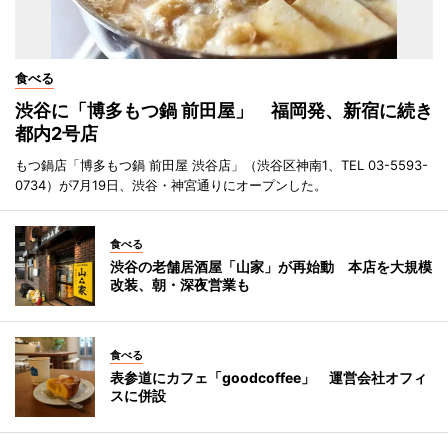
食べる
渋谷に「博多もつ鍋 前田屋」 福岡発、新宿に続き
都内2号店
もつ鍋店「博多もつ鍋 前田屋 渋谷店」（渋谷区神南1、TEL 03-5593-
0734）が7月19日、渋谷・神宮通りにオープンした。
食べる
渋谷の老舗居酒屋「山家」が再始動 本店を大規模
改装、朝・深夜営業も
食べる
表参道にカフェ「goodcoffee」 運営会社オフィ
スに併設