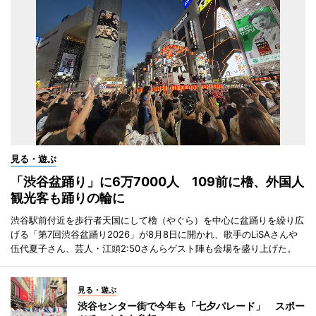
見る・遊ぶ
「渋谷盆踊り」に6万7000人 109前に櫓、外国人
観光客も踊りの輪に
渋谷駅前付近を歩行者天国にして櫓（やぐら）を中心に盆踊りを繰り広
げる「第7回渋谷盆踊り2026」が8月8日に開かれ、歌手のLiSAさんや
伍代夏子さん、芸人・江頭2:50さんらゲスト陣も会場を盛り上げた。
見る・遊ぶ
渋谷センター街で今年も「七夕パレード」 スポー