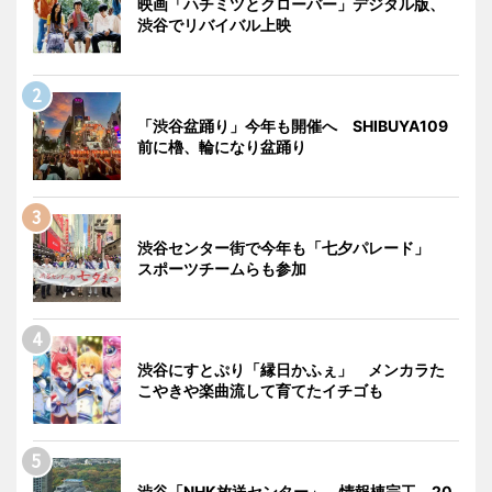
映画「ハチミツとクローバー」デジタル版、
渋谷でリバイバル上映
「渋谷盆踊り」今年も開催へ SHIBUYA109
前に櫓、輪になり盆踊り
渋谷センター街で今年も「七夕パレード」
スポーツチームらも参加
渋谷にすとぷり「縁日かふぇ」 メンカラた
こやきや楽曲流して育てたイチゴも
渋谷「NHK放送センター」、情報棟完工 20