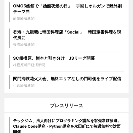
OMO5函館で「函館夜景の日」 手回しオルガンで野外劇
テーマ曲
函館経済新聞
香港・九龍塘に韓国料理店「Social」 韓国定番料理を現
代風に
香港経済新聞
SC相模原、熊本と引き分け J3リーグ開幕
相模原町田経済新聞
関門海峡花火大会、無料エリアなしの門司側をライブ配信
小倉経済新聞
プレスリリース
テックジム、法人向けにプログラミング講師を客先常駐派遣。
Claude Code講座・Python講座を永田町にて毎週無料で対面
開催