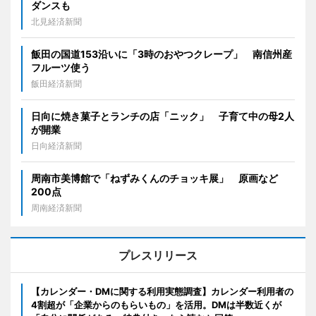
ダンスも
北見経済新聞
飯田の国道153沿いに「3時のおやつクレープ」 南信州産
フルーツ使う
飯田経済新聞
日向に焼き菓子とランチの店「ニック」 子育て中の母2人
が開業
日向経済新聞
周南市美博館で「ねずみくんのチョッキ展」 原画など
200点
周南経済新聞
プレスリリース
【カレンダー・DMに関する利用実態調査】カレンダー利用者の
4割超が「企業からのもらいもの」を活用。DMは半数近くが