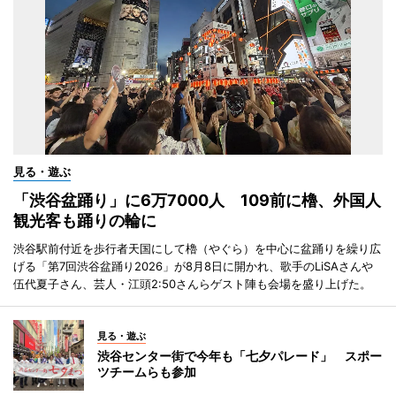
見る・遊ぶ
「渋谷盆踊り」に6万7000人 109前に櫓、外国人
観光客も踊りの輪に
渋谷駅前付近を歩行者天国にして櫓（やぐら）を中心に盆踊りを繰り広
げる「第7回渋谷盆踊り2026」が8月8日に開かれ、歌手のLiSAさんや
伍代夏子さん、芸人・江頭2:50さんらゲスト陣も会場を盛り上げた。
見る・遊ぶ
渋谷センター街で今年も「七夕パレード」 スポー
ツチームらも参加