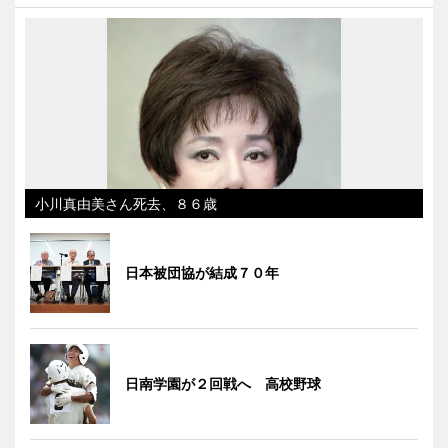
小川真由美さん死去、８６歳
日本被団協が結成７０年
日南学園が２回戦へ 高校野球