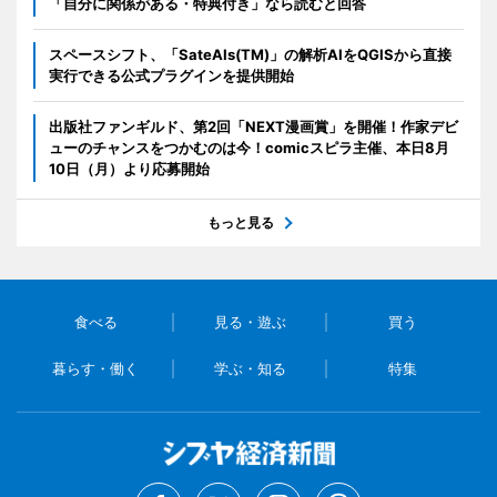
「自分に関係がある・特典付き」なら読むと回答
スペースシフト、「SateAIs(TM)」の解析AIをQGISから直接
実行できる公式プラグインを提供開始
出版社ファンギルド、第2回「NEXT漫画賞」を開催！作家デビ
ューのチャンスをつかむのは今！comicスピラ主催、本日8月
10日（月）より応募開始
もっと見る
食べる
見る・遊ぶ
買う
暮らす・働く
学ぶ・知る
特集