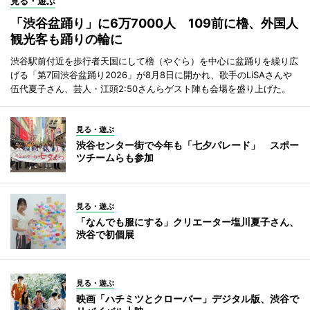
見る・遊ぶ
「渋谷盆踊り」に6万7000人 109前に櫓、外国人
観光客も踊りの輪に
渋谷駅前付近を歩行者天国にして櫓（やぐら）を中心に盆踊りを繰り広
げる「第7回渋谷盆踊り2026」が8月8日に開かれ、歌手のLiSAさんや
伍代夏子さん、芸人・江頭2:50さんらゲスト陣も会場を盛り上げた。
見る・遊ぶ
渋谷センター街で今年も「七夕パレード」 スポー
ツチームらも参加
見る・遊ぶ
「なんでも服にする」クリエーター塩川夏子さん、
渋谷で初個展
見る・遊ぶ
映画「ハチミツとクローバー」デジタル版、渋谷で