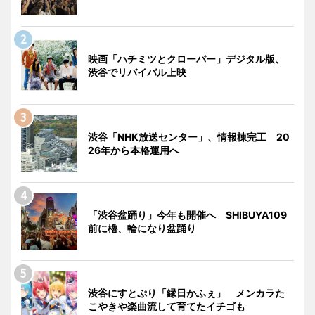
映画「ハチミツとクローバー」デジタル版、
渋谷でリバイバル上映
渋谷「NHK放送センター」、情報棟完工 20
26年から本格運用へ
「渋谷盆踊り」今年も開催へ SHIBUYA109
前に櫓、輪になり盆踊り
渋谷にすとぷり「縁日かふぇ」 メンカラた
こやきや楽曲流して育てたイチゴも