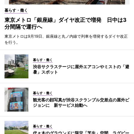
暮らす・働く
東京メトロ「銀座線」ダイヤ改正で増発 日中は3
分間隔で運行へ
東京メトロは9月19日、銀座線と丸ノ内線で列車を増発するダイヤ改正
を行う。
暮らす・働く
渋谷サクラステージに屋外エアコンやミストの「避
暑」スポット
暮らす・働く
観光客の顔写真が渋谷スクランブル交差点の屋外ビ
ジョンに 新サービス始動へ
暮らす・働く
代々木のグラウンドに限定「芝生」空間 ラグビー