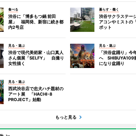
食べる
暮らす・働く
渋谷に「博多もつ鍋 前田
渋谷サクラステー
屋」 福岡発、新宿に続き都
アコンやミストの
内2号店
ポット
見る・遊ぶ
見る・遊ぶ
渋谷で現代美術家・山口真人
「渋谷盆踊り」今
さん個展「SELFY」 自撮り
へ SHIBUYA10
女性描く
になり盆踊り
見る・遊ぶ
西武渋谷店で忠犬ハチ題材の
アート展 「HACHI-8
PROJECT」始動
もっと見る