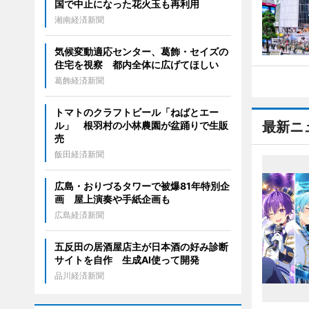
国で中止になった花火玉も再利用
湘南経済新聞
気候変動適応センター、葛飾・セイズの
住宅を視察 都内全体に広げてほしい
葛飾経済新聞
トマトのクラフトビール「ねばとエー
最新ニ
ル」 根羽村の小林農園が盆踊りで生販
売
飯田経済新聞
広島・おりづるタワーで被爆81年特別企
画 屋上演奏や手紙企画も
広島経済新聞
五反田の居酒屋店主が日本酒の好み診断
サイトを自作 生成AI使って開発
品川経済新聞