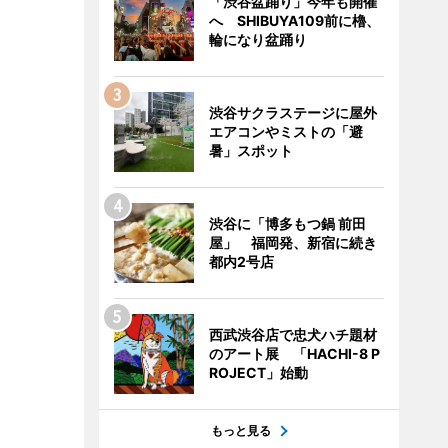
「渋谷盆踊り」今年も開催
へ SHIBUYA109前に櫓、
輪になり盆踊り
渋谷サクラステージに屋外
エアコンやミストの「避
暑」スポット
渋谷に「博多もつ鍋 前田
屋」 福岡発、新宿に続き
都内2号店
西武渋谷店で忠犬ハチ題材
のアート展 「HACHI-8 P
ROJECT」始動
もっと見る