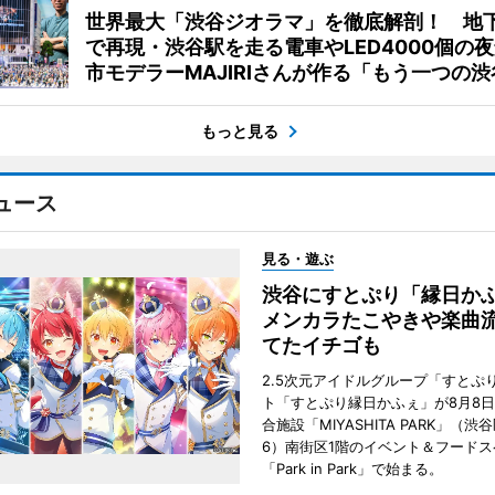
世界最大「渋谷ジオラマ」を徹底解剖！ 地
で再現・渋谷駅を走る電車やLED4000個の
市モデラーMAJIRIさんが作る「もう一つの渋
もっと見る
ュース
見る・遊ぶ
渋谷にすとぷり「縁日
メンカラたこやきや楽曲
てたイチゴも
2.5次元アイドルグループ「すとぷ
ト「すとぷり縁日かふぇ」が8月8
合施設「MIYASHITA PARK」（渋
6）南街区1階のイベント＆フードス
「Park in Park」で始まる。