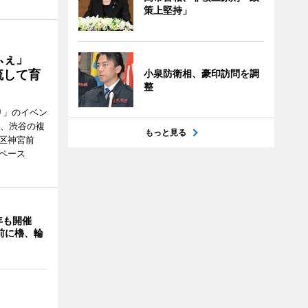
策上堅持」
かふぇ」
流して育
小泉防衛相、豪印訪問を調
整
り」のイベン
日、渋谷の複
もっと見る
谷区神宮前
ペース
年も開催
9前に櫓、輪