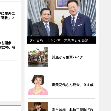
ジに屋外エ
「避暑」ス
タイ首相、ミャンマー大統領と初会談
年も開催
9前に櫓、輪
川底から独軍バイク
寿美花代さん死去、９４歳
高市首相、非核三原則「政