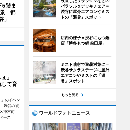
設置したリラックマなどの
下5階ま
パラソル＆デッキチェア＝
渋谷に屋外エアコンやミス
夜景 都
トの「避暑」スポット
谷」
店内の様子＝渋谷にもつ鍋
店「博多もつ鍋 前田屋」
ミスト噴射で避暑対策に＝
渋谷サクラステージに屋外
エアコンやミストの「避
かふぇ」
暑」スポット
流して育
もっと見る
り」のイベン
日、渋谷の複
谷区神宮前
ワールドフォトニュース
ペース