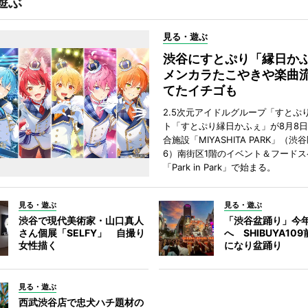
遊ぶ
見る・遊ぶ
渋谷にすとぷり「縁日
メンカラたこやきや楽曲
てたイチゴも
2.5次元アイドルグループ「すとぷ
ト「すとぷり縁日かふぇ」が8月8
合施設「MIYASHITA PARK」（渋
6）南街区1階のイベント＆フードス
「Park in Park」で始まる。
見る・遊ぶ
見る・遊ぶ
渋谷で現代美術家・山口真人
「渋谷盆踊り」今
さん個展「SELFY」 自撮り
へ SHIBUYA10
女性描く
になり盆踊り
見る・遊ぶ
西武渋谷店で忠犬ハチ題材の