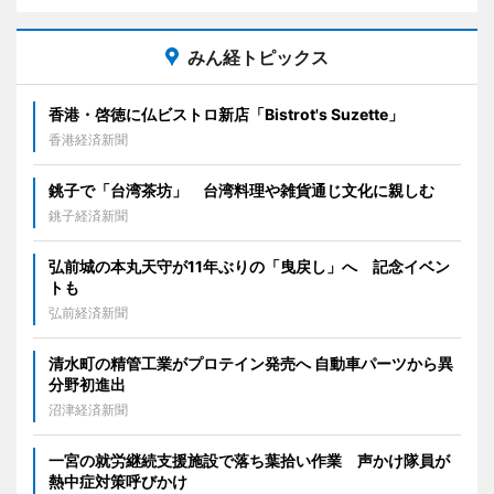
みん経トピックス
香港・啓徳に仏ビストロ新店「Bistrot's Suzette」
香港経済新聞
銚子で「台湾茶坊」 台湾料理や雑貨通じ文化に親しむ
銚子経済新聞
弘前城の本丸天守が11年ぶりの「曳戻し」へ 記念イベン
トも
弘前経済新聞
清水町の精管工業がプロテイン発売へ 自動車パーツから異
分野初進出
沼津経済新聞
一宮の就労継続支援施設で落ち葉拾い作業 声かけ隊員が
熱中症対策呼びかけ