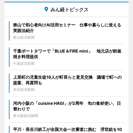
みん経トピックス
狭山で初心者向けAI活用セミナー 仕事や暮らしに使える
実践法紹介
狭山経済新聞
千葉ポートタワーで「BLUE＆FIRE mini」 地元店が鉄板
焼き料理提供
千葉経済新聞
上里町の児童生徒16人が町長らと意見交換 議場で町への
提案、再質問も
本庄経済新聞
河内小阪の「cuisine HAGI」が2周年 旬の食材使い、日
替わりで
東大阪経済新聞
平川・長谷川鉄工が全国大会一次審査に挑む 浮世絵を10