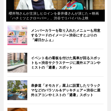
櫻井翔さんが主演しヒロインを蒼井優さんが演じた＝映画
「ハチミツとクローバー」、渋谷でリバイバル上映
メンバーカラーを取り入れたメニューも用意
するフードのイメージ＝渋谷にすとぷりの
「縁日かふぇ」
イベント名の看板を付けた風車が回るスポッ
トも＝渋谷サクラステージに屋外エアコンや
ミストの「避暑」スポット
表参道「オモカド」屋上に設置したリラック
マなどのパラソル＆デッキチェア＝渋谷に屋
外エアコンやミストの「避暑」スポット