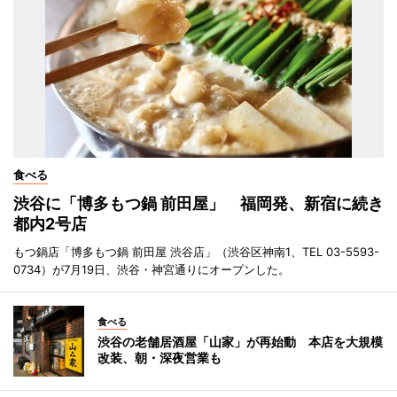
食べる
渋谷に「博多もつ鍋 前田屋」 福岡発、新宿に続き
都内2号店
もつ鍋店「博多もつ鍋 前田屋 渋谷店」（渋谷区神南1、TEL 03-5593-
0734）が7月19日、渋谷・神宮通りにオープンした。
食べる
渋谷の老舗居酒屋「山家」が再始動 本店を大規模
改装、朝・深夜営業も