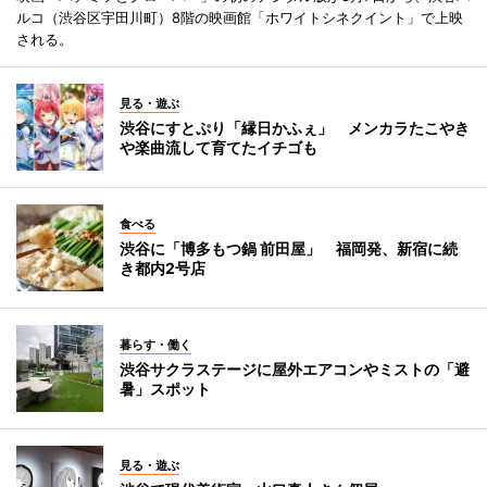
ルコ（渋谷区宇田川町）8階の映画館「ホワイトシネクイント」で上映
される。
見る・遊ぶ
渋谷にすとぷり「縁日かふぇ」 メンカラたこやき
や楽曲流して育てたイチゴも
食べる
渋谷に「博多もつ鍋 前田屋」 福岡発、新宿に続
き都内2号店
暮らす・働く
渋谷サクラステージに屋外エアコンやミストの「避
暑」スポット
見る・遊ぶ