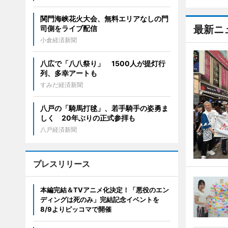
関門海峡花火大会、無料エリアなしの門
最新ニ
司側をライブ配信
小倉経済新聞
八広で「八八祭り」 1500人が提灯行
列、多幸アートも
すみだ経済新聞
八戸の「騎馬打毬」、若手騎手の姿勇ま
しく 20年ぶりの正式参拝も
八戸経済新聞
プレスリリース
本編完結＆TVアニメ化決定！「悪役のエン
ディングは死のみ」完結記念イベントを
8/9よりピッコマで開催