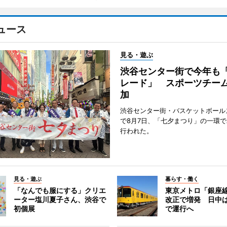
ュース
見る・遊ぶ
渋谷センター街で今年も
レード」 スポーツチー
加
渋谷センター街・バスケットボール
で8月7日、「七夕まつり」の一環
行われた。
見る・遊ぶ
暮らす・働く
「なんでも服にする」クリエ
東京メトロ「銀座
ーター塩川夏子さん、渋谷で
改正で増発 日中
初個展
で運行へ