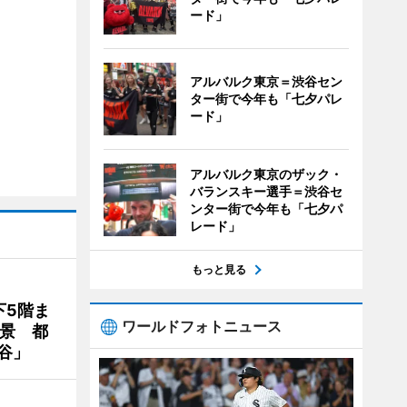
ード」
アルバルク東京＝渋谷セン
ター街で今年も「七夕パレ
ード」
アルバルク東京のザック・
バランスキー選手＝渋谷セ
ンター街で今年も「七夕パ
レード」
もっと見る
下5階ま
ワールドフォトニュース
夜景 都
谷」