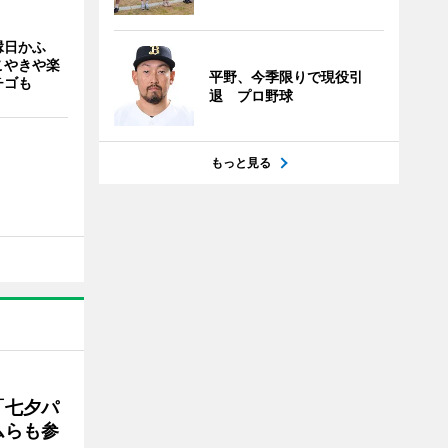
縁日かふ
こやきや楽
平野、今季限りで現役引
チゴも
退 プロ野球
もっと見る
「七夕パ
ムらも参