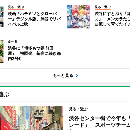
見る・遊ぶ
見る・遊ぶ
映画「ハチミツとクローバ
渋谷にすとぷり「
ー」デジタル版、渋谷でリバ
ぇ」 メンカラた
イバル上映
曲流して育てたイ
食べる
渋谷に「博多もつ鍋 前田
屋」 福岡発、新宿に続き都
内2号店
もっと見る
遊ぶ
見る・遊ぶ
渋谷センター街で今年も
レード」 スポーツチー