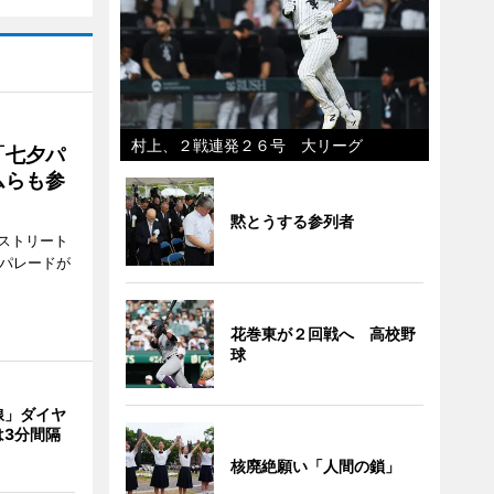
村上、２戦連発２６号 大リーグ
「七夕パ
ムらも参
黙とうする参列者
ストリート
でパレードが
花巻東が２回戦へ 高校野
球
線」ダイヤ
は3分間隔
核廃絶願い「人間の鎖」