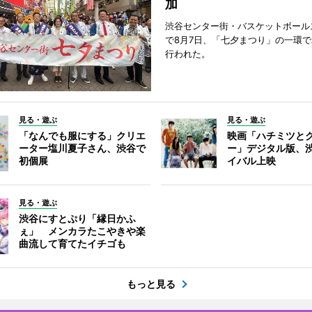
加
渋谷センター街・バスケットボール
で8月7日、「七夕まつり」の一環
行われた。
見る・遊ぶ
見る・遊ぶ
「なんでも服にする」クリエ
映画「ハチミツと
ーター塩川夏子さん、渋谷で
ー」デジタル版、
初個展
イバル上映
見る・遊ぶ
渋谷にすとぷり「縁日かふ
ぇ」 メンカラたこやきや楽
曲流して育てたイチゴも
もっと見る