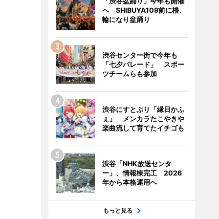
「渋谷盆踊り」今年も開催
へ SHIBUYA109前に櫓、
輪になり盆踊り
渋谷センター街で今年も
「七夕パレード」 スポー
ツチームらも参加
渋谷にすとぷり「縁日かふ
ぇ」 メンカラたこやきや
楽曲流して育てたイチゴも
渋谷「NHK放送センタ
ー」、情報棟完工 2026
年から本格運用へ
もっと見る