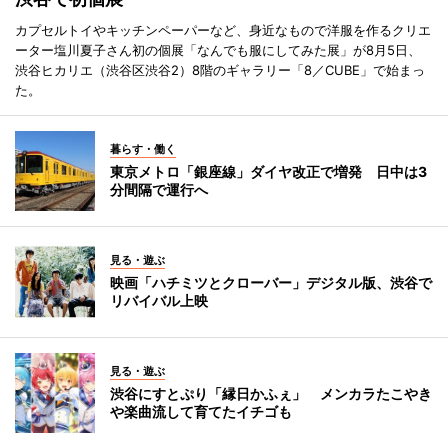
カプセルトイやキッチンペーパーなど、身近なもので洋服を作るクリエ
ーター塩川夏子さん初の個展「なんでも服にしてみた展」が8月5日、
渋谷ヒカリエ（渋谷区渋谷2）8階のギャラリー「8／CUBE」で始まっ
た。
暮らす・働く
東京メトロ「銀座線」ダイヤ改正で増発 日中は3
分間隔で運行へ
見る・遊ぶ
映画「ハチミツとクローバー」デジタル版、渋谷で
リバイバル上映
見る・遊ぶ
渋谷にすとぷり「縁日かふぇ」 メンカラたこやき
や楽曲流して育てたイチゴも