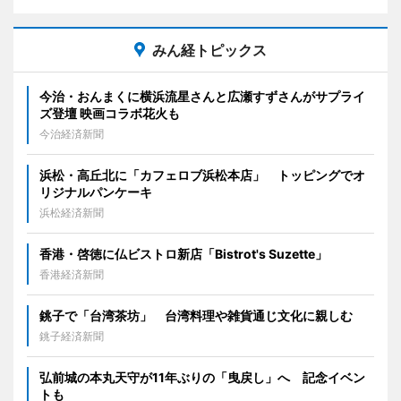
みん経トピックス
今治・おんまくに横浜流星さんと広瀬すずさんがサプライ
ズ登壇 映画コラボ花火も
今治経済新聞
浜松・高丘北に「カフェロブ浜松本店」 トッピングでオ
リジナルパンケーキ
浜松経済新聞
香港・啓徳に仏ビストロ新店「Bistrot's Suzette」
香港経済新聞
銚子で「台湾茶坊」 台湾料理や雑貨通じ文化に親しむ
銚子経済新聞
弘前城の本丸天守が11年ぶりの「曳戻し」へ 記念イベン
トも