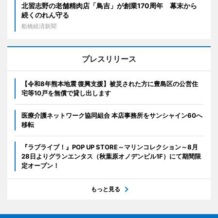
北習志野の老舗精肉店「鳥吉」が創業170周年 幕末から
続くのれん守る
船橋経済新聞
プレスリリース
【令和8年熊本地震 復興支援】被災された方に豊島区の公営住
宅等10戸を無償で貸し出します
医療介護ネットワーク協同組合 本店事務所をサンシャイン60へ
移転
『ラブライブ！』POP UP STORE～マリンコレクション～8月
28日よりグランエンタス（秋葉原オノデンビル1F）にて期間限
定オープン！
もっと見る