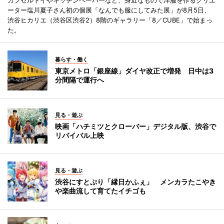
ーター塩川夏子さん初の個展「なんでも服にしてみた展」が8月5日、
渋谷ヒカリエ（渋谷区渋谷2）8階のギャラリー「8／CUBE」で始まっ
た。
暮らす・働く
東京メトロ「銀座線」ダイヤ改正で増発 日中は3
分間隔で運行へ
見る・遊ぶ
映画「ハチミツとクローバー」デジタル版、渋谷で
リバイバル上映
見る・遊ぶ
渋谷にすとぷり「縁日かふぇ」 メンカラたこやき
や楽曲流して育てたイチゴも