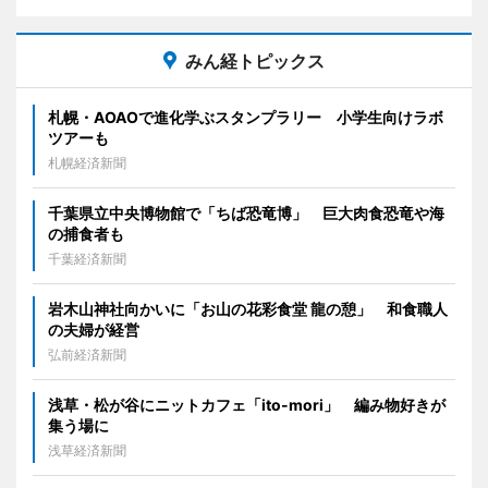
みん経トピックス
札幌・AOAOで進化学ぶスタンプラリー 小学生向けラボ
ツアーも
札幌経済新聞
千葉県立中央博物館で「ちば恐竜博」 巨大肉食恐竜や海
の捕食者も
千葉経済新聞
岩木山神社向かいに「お山の花彩食堂 龍の憩」 和食職人
の夫婦が経営
弘前経済新聞
浅草・松が谷にニットカフェ「ito-mori」 編み物好きが
集う場に
浅草経済新聞