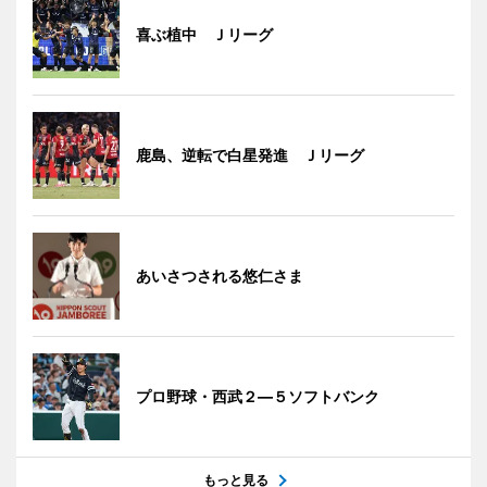
喜ぶ植中 Ｊリーグ
鹿島、逆転で白星発進 Ｊリーグ
あいさつされる悠仁さま
プロ野球・西武２―５ソフトバンク
もっと見る