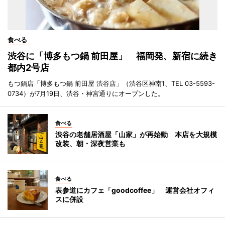
食べる
渋谷に「博多もつ鍋 前田屋」 福岡発、新宿に続き
都内2号店
もつ鍋店「博多もつ鍋 前田屋 渋谷店」（渋谷区神南1、TEL 03-5593-
0734）が7月19日、渋谷・神宮通りにオープンした。
食べる
渋谷の老舗居酒屋「山家」が再始動 本店を大規模
改装、朝・深夜営業も
食べる
表参道にカフェ「goodcoffee」 運営会社オフィ
スに併設