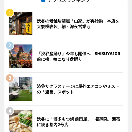
渋谷の老舗居酒屋「山家」が再始動 本店を
大規模改装、朝・深夜営業も
「渋谷盆踊り」今年も開催へ SHIBUYA109
前に櫓、輪になり盆踊り
渋谷サクラステージに屋外エアコンやミスト
の「避暑」スポット
渋谷に「博多もつ鍋 前田屋」 福岡発、新宿
に続き都内2号店