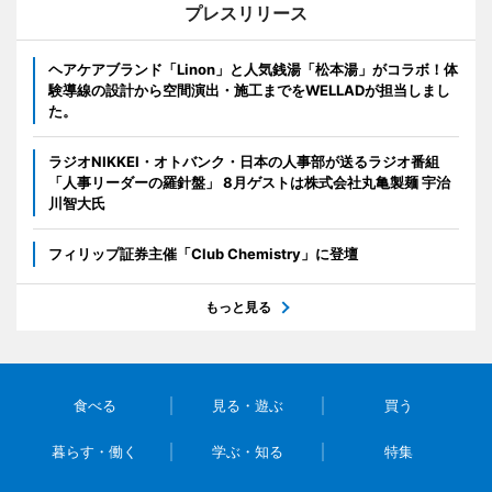
プレスリリース
ヘアケアブランド「Linon」と人気銭湯「松本湯」がコラボ！体
験導線の設計から空間演出・施工までをWELLADが担当しまし
た。
ラジオNIKKEI・オトバンク・日本の人事部が送るラジオ番組
「人事リーダーの羅針盤」 8月ゲストは株式会社丸亀製麺 宇治
川智大氏
フィリップ証券主催「Club Chemistry」に登壇
もっと見る
食べる
見る・遊ぶ
買う
暮らす・働く
学ぶ・知る
特集