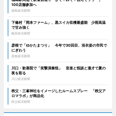
100店舗参加へ
福島経済新聞
下條村「岡本ファーム」、黒スイカ収穫最盛期 少雨高温
で甘み強く
飯田経済新聞
彦根で「ゆかたまつり」 今年で30回目、浴衣姿の市民で
にぎわう
彦根経済新聞
川口・歓喜院で「笑撃演奏怪」 音楽と怪談と漫才で夏の
夜を彩る
川口経済新聞
秩父・三峯神社をイメージしたルームスプレー 「秩父ア
ロマラボ」が商品化
秩父経済新聞