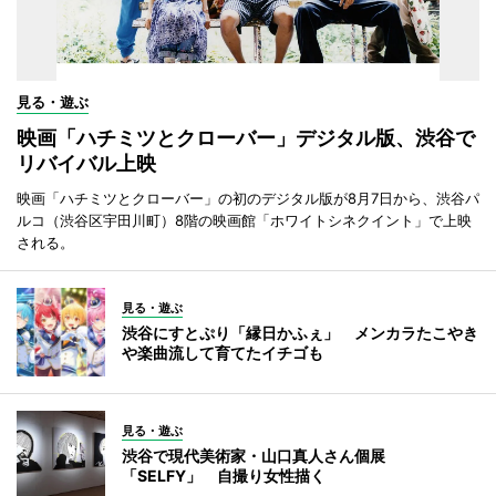
見る・遊ぶ
映画「ハチミツとクローバー」デジタル版、渋谷で
リバイバル上映
映画「ハチミツとクローバー」の初のデジタル版が8月7日から、渋谷パ
ルコ（渋谷区宇田川町）8階の映画館「ホワイトシネクイント」で上映
される。
見る・遊ぶ
渋谷にすとぷり「縁日かふぇ」 メンカラたこやき
や楽曲流して育てたイチゴも
見る・遊ぶ
渋谷で現代美術家・山口真人さん個展
「SELFY」 自撮り女性描く