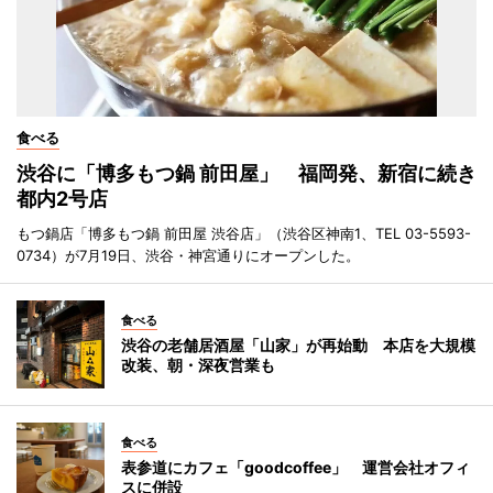
食べる
渋谷に「博多もつ鍋 前田屋」 福岡発、新宿に続き
都内2号店
もつ鍋店「博多もつ鍋 前田屋 渋谷店」（渋谷区神南1、TEL 03-5593-
0734）が7月19日、渋谷・神宮通りにオープンした。
食べる
渋谷の老舗居酒屋「山家」が再始動 本店を大規模
改装、朝・深夜営業も
食べる
表参道にカフェ「goodcoffee」 運営会社オフィ
スに併設