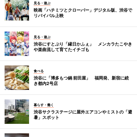
見る・遊ぶ
映画「ハチミツとクローバー」デジタル版、渋谷で
リバイバル上映
見る・遊ぶ
渋谷にすとぷり「縁日かふぇ」 メンカラたこやき
や楽曲流して育てたイチゴも
食べる
渋谷に「博多もつ鍋 前田屋」 福岡発、新宿に続
き都内2号店
暮らす・働く
渋谷サクラステージに屋外エアコンやミストの「避
暑」スポット