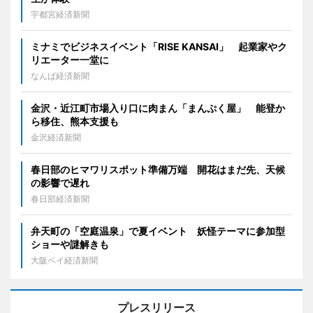
宇都宮経済新聞
ミナミでビジネスイベント「RISE KANSAI」 起業家やク
リエーター一堂に
なんば経済新聞
金沢・近江町市場入り口に肉まん「まんぷく屋」 能登か
ら移住、熊本支援も
金沢経済新聞
春日部のヒマワリスポット準備万端 開花はまだ先、天候
の影響で遅れ
春日部経済新聞
弁天町の「空庭温泉」で夏イベント 妖怪テーマに参加型
ショーや謎解きも
大阪ベイ経済新聞
プレスリリース