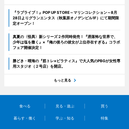
『ラブライブ！』POP UP STORE～マリンコレクション～8月
28日よりグランエンタス（秋葉原オノデンビル1F）にて期間限
定オープン！
真夏の〈怪異〉新シリーズ２作同時発売！『洒落怖な世界で、
少年は塩を撒く』×『俺の後ろの彼女が上位存在すぎる』コラボ
フェア開催決定！
勝どき・晴海の『筋トレ×ピラティス』で大人気のPBGが女性専
用スタジオ（２号店）を開店。
もっと見る
食べる
見る・遊ぶ
買う
暮らす・働く
学ぶ・知る
特集