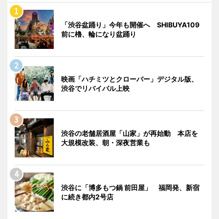
「渋谷盆踊り」今年も開催へ SHIBUYA109
前に櫓、輪になり盆踊り
映画「ハチミツとクローバー」デジタル版、
渋谷でリバイバル上映
渋谷の老舗居酒屋「山家」が再始動 本店を
大規模改装、朝・深夜営業も
渋谷に「博多もつ鍋 前田屋」 福岡発、新宿
に続き都内2号店