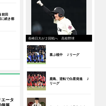
 前田
宿に続き都
長崎日大が２回戦へ 高校野球
喜ぶ植中 Ｊリーグ
鹿島、逆転で白星発進 Ｊ
リーグ
リエータ
初個展