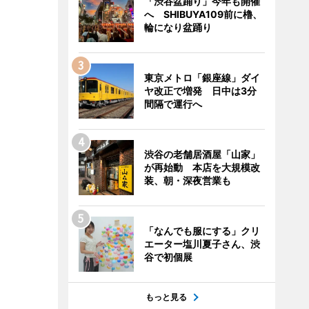
「渋谷盆踊り」今年も開催
へ SHIBUYA109前に櫓、
輪になり盆踊り
東京メトロ「銀座線」ダイ
ヤ改正で増発 日中は3分
間隔で運行へ
渋谷の老舗居酒屋「山家」
が再始動 本店を大規模改
装、朝・深夜営業も
「なんでも服にする」クリ
エーター塩川夏子さん、渋
谷で初個展
もっと見る