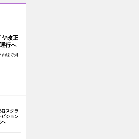
イヤ改正
運行へ
ノ内線で列
渋谷スクラ
外ビジョン
動へ