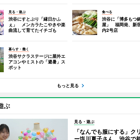
見る・遊ぶ
食べる
渋谷にすとぷり「縁日かふ
渋谷に「博多もつ鍋
ぇ」 メンカラたこやきや楽
屋」 福岡発、新
曲流して育てたイチゴも
内2号店
暮らす・働く
渋谷サクラステージに屋外エ
アコンやミストの「避暑」ス
ポット
もっと見る
遊ぶ
見る・遊ぶ
「なんでも服にする」ク
ー塩川夏子さん、渋谷で