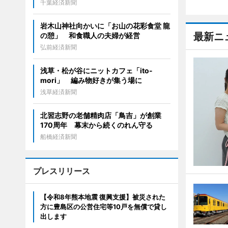
千葉経済新聞
岩木山神社向かいに「お山の花彩食堂 龍
最新ニ
の憩」 和食職人の夫婦が経営
弘前経済新聞
浅草・松が谷にニットカフェ「ito-
mori」 編み物好きが集う場に
浅草経済新聞
北習志野の老舗精肉店「鳥吉」が創業
170周年 幕末から続くのれん守る
船橋経済新聞
プレスリリース
【令和8年熊本地震 復興支援】被災された
方に豊島区の公営住宅等10戸を無償で貸し
出します