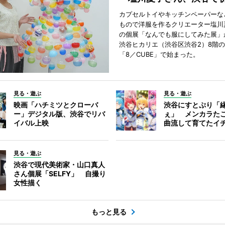
カプセルトイやキッチンペーパーな
もので洋服を作るクリエーター塩川
の個展「なんでも服にしてみた展」
渋谷ヒカリエ（渋谷区渋谷2）8階
「8／CUBE」で始まった。
見る・遊ぶ
見る・遊ぶ
映画「ハチミツとクローバ
渋谷にすとぷり「
ー」デジタル版、渋谷でリバ
ぇ」 メンカラた
イバル上映
曲流して育てたイ
見る・遊ぶ
渋谷で現代美術家・山口真人
さん個展「SELFY」 自撮り
女性描く
もっと見る