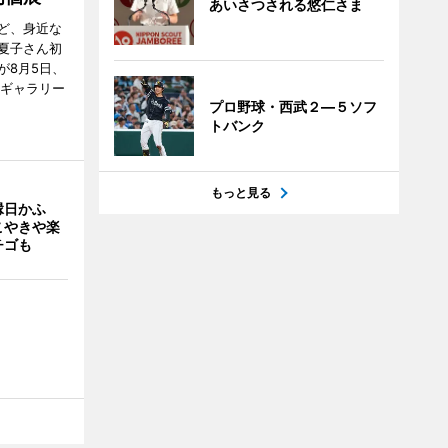
あいさつされる悠仁さま
ど、身近な
夏子さん初
が8月5日、
のギャラリー
プロ野球・西武２―５ソフ
トバンク
もっと見る
縁日かふ
こやきや楽
チゴも