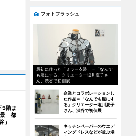
フォトフラッシュ
最初に作った「ミラー衣装」＝「なんで
も服にする」クリエーター塩川夏子さ
ん、渋谷で初個展
企業とコラボレーションし
た作品＝「なんでも服にす
る」クリエーター塩川夏子
下5階ま
さん、渋谷で初個展
夜景 都
谷」
キッチンペーパーのウエデ
ィングドレスなどが並ぶ場