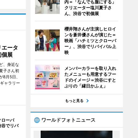
内＝「なんでも服にする」
クリエーター塩川夏子さ
ん、渋谷で初個展
櫻井翔さんが主演しヒロイ
ンを蒼井優さんが演じた＝
映画「ハチミツとクローバ
ー」、渋谷でリバイバル上
リエータ
映
初個展
ど、身近な
メンバーカラーを取り入れ
夏子さん初
たメニューも用意するフー
が8月5日、
ドのイメージ＝渋谷にすと
のギャラリー
ぷりの「縁日かふぇ」
もっと見る
ワールドフォトニュース
クローバ
渋谷でリバ