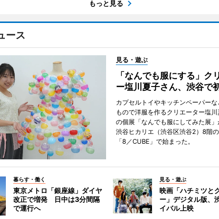
もっと見る
ュース
見る・遊ぶ
「なんでも服にする」ク
ー塩川夏子さん、渋谷で
カプセルトイやキッチンペーパーな
もので洋服を作るクリエーター塩川
の個展「なんでも服にしてみた展」
渋谷ヒカリエ（渋谷区渋谷2）8階
「8／CUBE」で始まった。
暮らす・働く
見る・遊ぶ
東京メトロ「銀座線」ダイヤ
映画「ハチミツと
改正で増発 日中は3分間隔
ー」デジタル版、
で運行へ
イバル上映