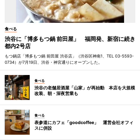
食べる
渋谷に「博多もつ鍋 前田屋」 福岡発、新宿に続き
都内2号店
もつ鍋店「博多もつ鍋 前田屋 渋谷店」（渋谷区神南1、TEL 03-5593-
0734）が7月19日、渋谷・神宮通りにオープンした。
食べる
渋谷の老舗居酒屋「山家」が再始動 本店を大規模
改装、朝・深夜営業も
食べる
表参道にカフェ「goodcoffee」 運営会社オフィ
スに併設