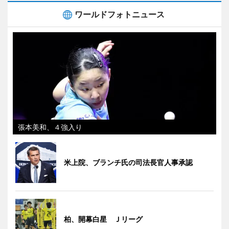
ワールドフォトニュース
張本美和、４強入り
米上院、ブランチ氏の司法長官人事承認
柏、開幕白星 Ｊリーグ