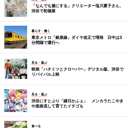
「なんでも服にする」クリエーター塩川夏子さん、
渋谷で初個展
暮らす・働く
東京メトロ「銀座線」ダイヤ改正で増発 日中は3
分間隔で運行へ
見る・遊ぶ
映画「ハチミツとクローバー」デジタル版、渋谷で
リバイバル上映
見る・遊ぶ
渋谷にすとぷり「縁日かふぇ」 メンカラたこやき
や楽曲流して育てたイチゴも
食べる