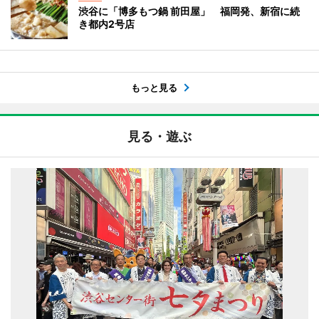
渋谷に「博多もつ鍋 前田屋」 福岡発、新宿に続
き都内2号店
もっと見る
見る・遊ぶ