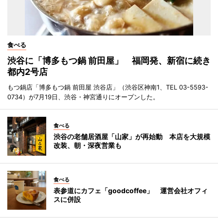
食べる
渋谷に「博多もつ鍋 前田屋」 福岡発、新宿に続き
都内2号店
もつ鍋店「博多もつ鍋 前田屋 渋谷店」（渋谷区神南1、TEL 03-5593-
0734）が7月19日、渋谷・神宮通りにオープンした。
食べる
渋谷の老舗居酒屋「山家」が再始動 本店を大規模
改装、朝・深夜営業も
食べる
表参道にカフェ「goodcoffee」 運営会社オフィ
スに併設