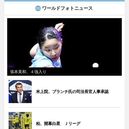
ワールドフォトニュース
張本美和、４強入り
米上院、ブランチ氏の司法長官人事承認
柏、開幕白星 Ｊリーグ