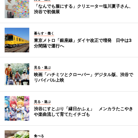
「なんでも服にする」クリエーター塩川夏子さん、
渋谷で初個展
暮らす・働く
東京メトロ「銀座線」ダイヤ改正で増発 日中は3
分間隔で運行へ
見る・遊ぶ
映画「ハチミツとクローバー」デジタル版、渋谷で
リバイバル上映
見る・遊ぶ
渋谷にすとぷり「縁日かふぇ」 メンカラたこやき
や楽曲流して育てたイチゴも
食べる