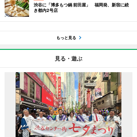
渋谷に「博多もつ鍋 前田屋」 福岡発、新宿に続
き都内2号店
もっと見る
見る・遊ぶ