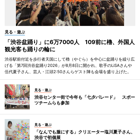
見る・遊ぶ
「渋谷盆踊り」に6万7000人 109前に櫓、外国人
観光客も踊りの輪に
渋谷駅前付近を歩行者天国にして櫓（やぐら）を中心に盆踊りを繰り広
げる「第7回渋谷盆踊り2026」が8月8日に開かれ、歌手のLiSAさんや
伍代夏子さん、芸人・江頭2:50さんらゲスト陣も会場を盛り上げた。
見る・遊ぶ
渋谷センター街で今年も「七夕パレード」 スポー
ツチームらも参加
見る・遊ぶ
「なんでも服にする」クリエーター塩川夏子さん、
渋谷で初個展