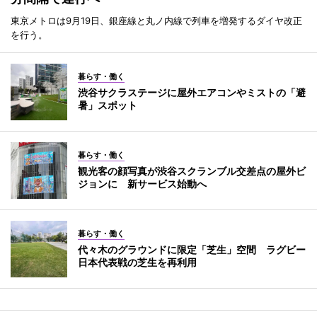
東京メトロは9月19日、銀座線と丸ノ内線で列車を増発するダイヤ改正
を行う。
暮らす・働く
渋谷サクラステージに屋外エアコンやミストの「避
暑」スポット
暮らす・働く
観光客の顔写真が渋谷スクランブル交差点の屋外ビ
ジョンに 新サービス始動へ
暮らす・働く
代々木のグラウンドに限定「芝生」空間 ラグビー
日本代表戦の芝生を再利用