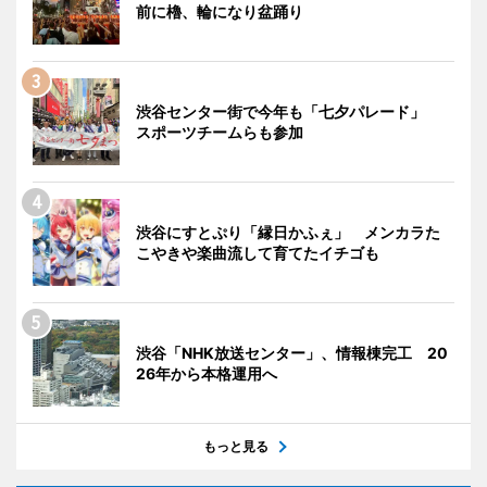
前に櫓、輪になり盆踊り
渋谷センター街で今年も「七夕パレード」
スポーツチームらも参加
渋谷にすとぷり「縁日かふぇ」 メンカラた
こやきや楽曲流して育てたイチゴも
渋谷「NHK放送センター」、情報棟完工 20
26年から本格運用へ
もっと見る