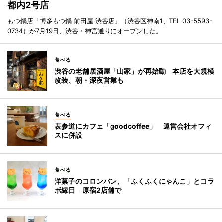
都内2号店
もつ鍋店「博多もつ鍋 前田屋 渋谷店」（渋谷区神南1、TEL 03-5593-
0734）が7月19日、渋谷・神宮通りにオープンした。
食べる
渋谷の老舗居酒屋「山家」が再始動 本店を大規模
改装、朝・深夜営業も
食べる
表参道にカフェ「goodcoffee」 運営会社オフィ
スに併設
食べる
洋菓子のコロンバン、「ふくふくにゃんこ」とコラ
ボ縁日 原宿2店舗で