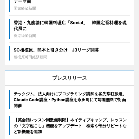
テーマ曲
函館経済新聞
香港・九龍塘に韓国料理店「Social」 韓国定番料理を現
代風に
香港経済新聞
SC相模原、熊本と引き分け J3リーグ開幕
相模原町田経済新聞
プレスリリース
テックジム、法人向けにプログラミング講師を客先常駐派遣。
Claude Code講座・Python講座を永田町にて毎週無料で対面
開催
【英会話レッスン回数無制限】ネイティブキャンプ、レッスン
の「文字起こし」機能をアップデート 検索や部分リピートな
ど新機能を追加