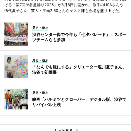
げる「第7回渋谷盆踊り2026」が8月8日に開かれ、歌手のLiSAさんや
伍代夏子さん、芸人・江頭2:50さんらゲスト陣も会場を盛り上げた。
見る・遊ぶ
渋谷センター街で今年も「七夕パレード」 スポー
ツチームらも参加
見る・遊ぶ
「なんでも服にする」クリエーター塩川夏子さん、
渋谷で初個展
見る・遊ぶ
映画「ハチミツとクローバー」デジタル版、渋谷で
リバイバル上映
もっと見る