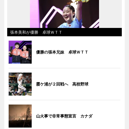
張本美和が優勝 卓球ＷＴＴ
優勝の張本兄妹 卓球ＷＴＴ
霞ケ浦が２回戦へ 高校野球
山火事で非常事態宣言 カナダ