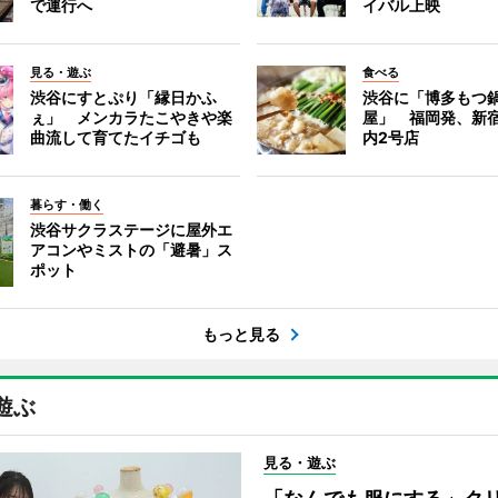
で運行へ
イバル上映
見る・遊ぶ
食べる
渋谷にすとぷり「縁日かふ
渋谷に「博多もつ鍋
ぇ」 メンカラたこやきや楽
屋」 福岡発、新
曲流して育てたイチゴも
内2号店
暮らす・働く
渋谷サクラステージに屋外エ
アコンやミストの「避暑」ス
ポット
もっと見る
遊ぶ
見る・遊ぶ