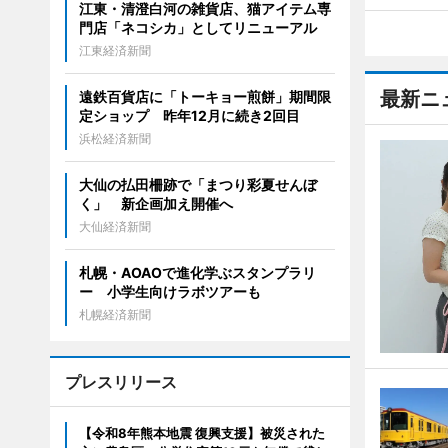
江東・清澄白河の雑貨店、猫アイテム専
門店「ネコシカ」としてリニューアル
江東経済新聞
最新ニ
遠鉄百貨店に「トーキョー煎餅」期間限
定ショップ 昨年12月に続き2回目
浜松経済新聞
大仙の払田柵跡で「まつり彩夏せんぼ
く」 新企画加え開催へ
大仙経済新聞
札幌・AOAOで進化学ぶスタンプラリ
ー 小学生向けラボツアーも
札幌経済新聞
プレスリリース
【令和8年熊本地震 復興支援】被災された