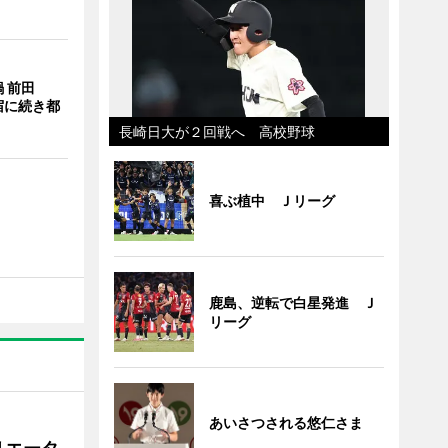
 前田
宿に続き都
長崎日大が２回戦へ 高校野球
喜ぶ植中 Ｊリーグ
鹿島、逆転で白星発進 Ｊ
リーグ
あいさつされる悠仁さま