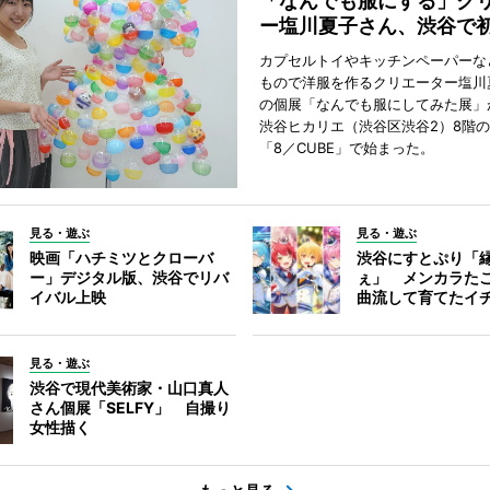
「なんでも服にする」ク
ー塩川夏子さん、渋谷で
カプセルトイやキッチンペーパーな
もので洋服を作るクリエーター塩川
の個展「なんでも服にしてみた展」
渋谷ヒカリエ（渋谷区渋谷2）8階
「8／CUBE」で始まった。
見る・遊ぶ
見る・遊ぶ
映画「ハチミツとクローバ
渋谷にすとぷり「
ー」デジタル版、渋谷でリバ
ぇ」 メンカラた
イバル上映
曲流して育てたイ
見る・遊ぶ
渋谷で現代美術家・山口真人
さん個展「SELFY」 自撮り
女性描く