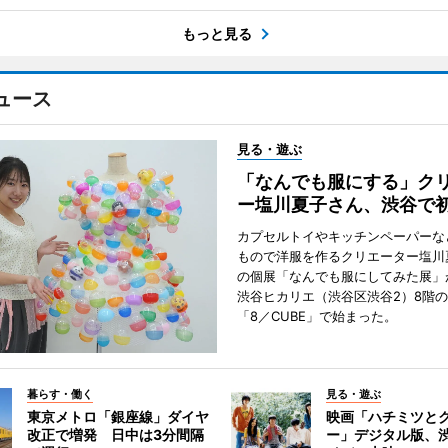
もっと見る
ュース
見る・遊ぶ
「なんでも服にする」ク
ー塩川夏子さん、渋谷で
カプセルトイやキッチンペーパーな
もので洋服を作るクリエーター塩川
の個展「なんでも服にしてみた展」
渋谷ヒカリエ（渋谷区渋谷2）8階
「8／CUBE」で始まった。
暮らす・働く
見る・遊ぶ
東京メトロ「銀座線」ダイヤ
映画「ハチミツと
改正で増発 日中は3分間隔
ー」デジタル版、