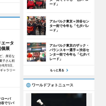
ード」
アルバルク東京＝渋谷セン
ター街で今年も「七夕パレ
ード」
リエータ
アルバルク東京のザック・
初個展
バランスキー選手＝渋谷セ
ンター街で今年も「七夕パ
ど、身近な
レード」
夏子さん初
が8月5日、
のギャラリー
もっと見る
ワールドフォトニュース
クローバ
渋谷でリバ