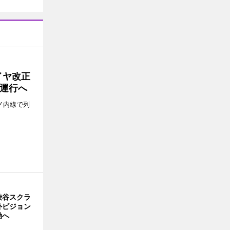
イヤ改正
運行へ
ノ内線で列
渋谷スクラ
外ビジョン
動へ