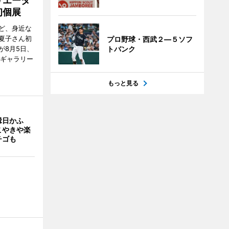
リエータ
初個展
ど、身近な
夏子さん初
プロ野球・西武２―５ソフ
トバンク
が8月5日、
のギャラリー
もっと見る
縁日かふ
こやきや楽
チゴも