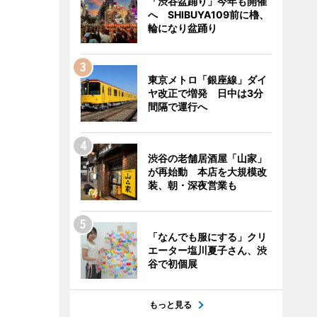
「渋谷盆踊り」今年も開催
へ SHIBUYA109前に櫓、
輪になり盆踊り
東京メトロ「銀座線」ダイ
ヤ改正で増発 日中は3分
間隔で運行へ
渋谷の老舗居酒屋「山家」
が再始動 本店を大規模改
装、朝・深夜営業も
「なんでも服にする」クリ
エーター塩川夏子さん、渋
谷で初個展
もっと見る