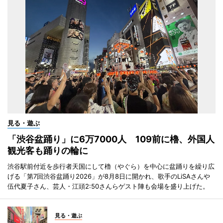
見る・遊ぶ
「渋谷盆踊り」に6万7000人 109前に櫓、外国人
観光客も踊りの輪に
渋谷駅前付近を歩行者天国にして櫓（やぐら）を中心に盆踊りを繰り広
げる「第7回渋谷盆踊り2026」が8月8日に開かれ、歌手のLiSAさんや
伍代夏子さん、芸人・江頭2:50さんらゲスト陣も会場を盛り上げた。
見る・遊ぶ