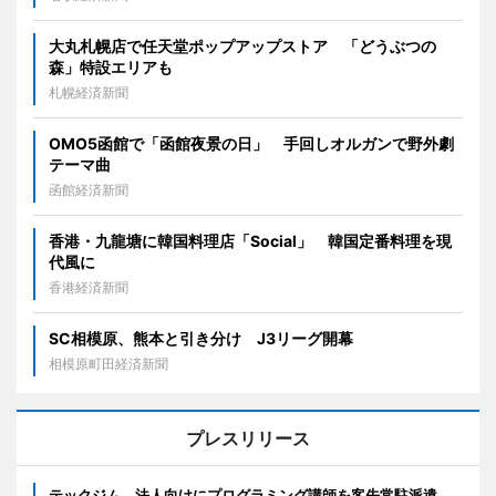
大丸札幌店で任天堂ポップアップストア 「どうぶつの
森」特設エリアも
札幌経済新聞
OMO5函館で「函館夜景の日」 手回しオルガンで野外劇
テーマ曲
函館経済新聞
香港・九龍塘に韓国料理店「Social」 韓国定番料理を現
代風に
香港経済新聞
SC相模原、熊本と引き分け J3リーグ開幕
相模原町田経済新聞
プレスリリース
テックジム、法人向けにプログラミング講師を客先常駐派遣。