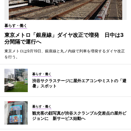
暮らす・働く
東京メトロ「銀座線」ダイヤ改正で増発 日中は3
分間隔で運行へ
東京メトロは9月19日、銀座線と丸ノ内線で列車を増発するダイヤ改正
を行う。
暮らす・働く
渋谷サクラステージに屋外エアコンやミストの「避
暑」スポット
暮らす・働く
観光客の顔写真が渋谷スクランブル交差点の屋外ビ
ジョンに 新サービス始動へ