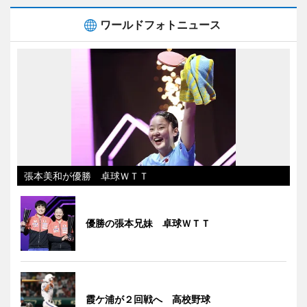
ワールドフォトニュース
張本美和が優勝 卓球ＷＴＴ
優勝の張本兄妹 卓球ＷＴＴ
霞ケ浦が２回戦へ 高校野球