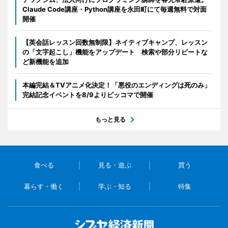
Claude Code講座・Python講座を永田町にて毎週無料で対面
開催
【英会話レッスン回数無制限】ネイティブキャンプ、レッスン
の「文字起こし」機能をアップデート 検索や部分リピートな
ど新機能を追加
本編完結＆TVアニメ化決定！「悪役のエンディングは死のみ」
完結記念イベントを8/9よりピッコマで開催
もっと見る
食べる
見る・遊ぶ
買う
暮らす・働く
学ぶ・知る
特集