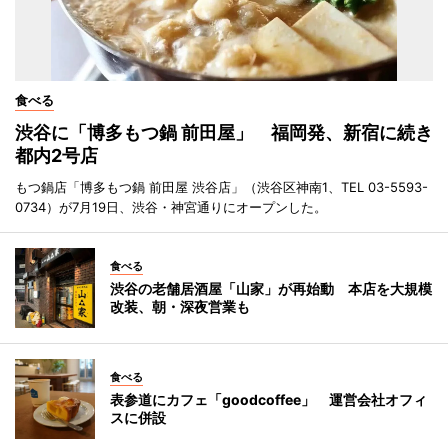
食べる
渋谷に「博多もつ鍋 前田屋」 福岡発、新宿に続き
都内2号店
もつ鍋店「博多もつ鍋 前田屋 渋谷店」（渋谷区神南1、TEL 03-5593-
0734）が7月19日、渋谷・神宮通りにオープンした。
食べる
渋谷の老舗居酒屋「山家」が再始動 本店を大規模
改装、朝・深夜営業も
食べる
表参道にカフェ「goodcoffee」 運営会社オフィ
スに併設