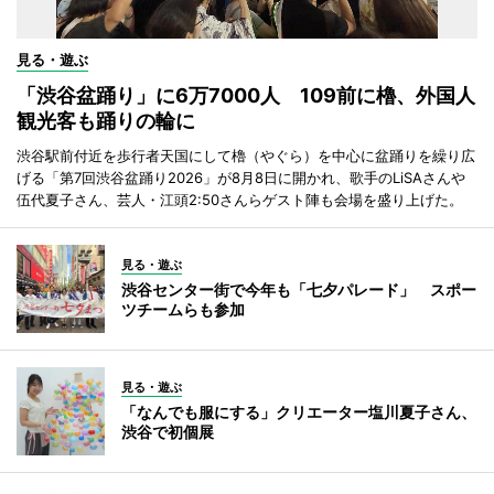
見る・遊ぶ
「渋谷盆踊り」に6万7000人 109前に櫓、外国人
観光客も踊りの輪に
渋谷駅前付近を歩行者天国にして櫓（やぐら）を中心に盆踊りを繰り広
げる「第7回渋谷盆踊り2026」が8月8日に開かれ、歌手のLiSAさんや
伍代夏子さん、芸人・江頭2:50さんらゲスト陣も会場を盛り上げた。
見る・遊ぶ
渋谷センター街で今年も「七夕パレード」 スポー
ツチームらも参加
見る・遊ぶ
「なんでも服にする」クリエーター塩川夏子さん、
渋谷で初個展