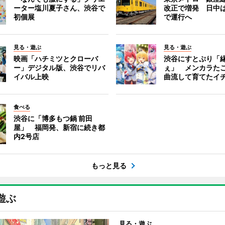
ーター塩川夏子さん、渋谷で
改正で増発 日中
初個展
で運行へ
見る・遊ぶ
見る・遊ぶ
映画「ハチミツとクローバ
渋谷にすとぷり「
ー」デジタル版、渋谷でリバ
ぇ」 メンカラた
イバル上映
曲流して育てたイ
食べる
渋谷に「博多もつ鍋 前田
屋」 福岡発、新宿に続き都
内2号店
もっと見る
遊ぶ
見る・遊ぶ