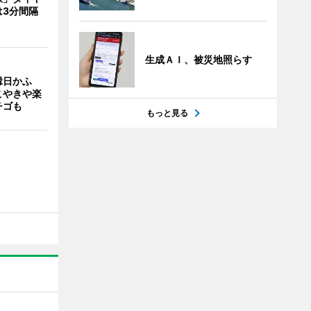
は3分間隔
生成ＡＩ、被災地照らす
縁日かふ
こやきや楽
チゴも
もっと見る