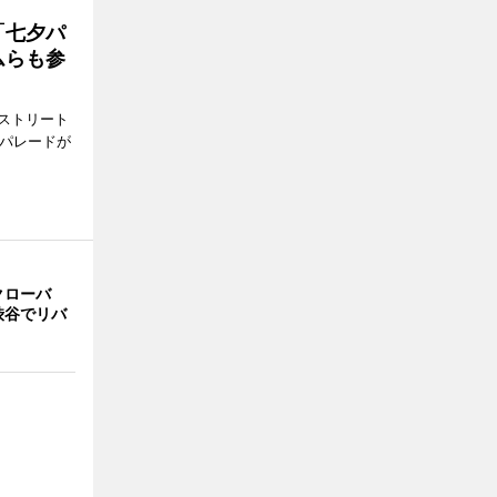
「七夕パ
ムらも参
ストリート
でパレードが
クローバ
渋谷でリバ