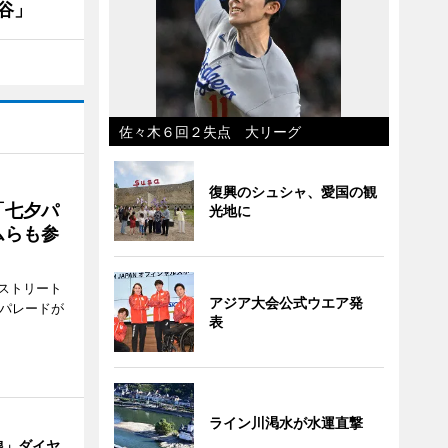
谷」
佐々木６回２失点 大リーグ
復興のシュシャ、愛国の観
「七夕パ
光地に
ムらも参
ストリート
アジア大会公式ウエア発
でパレードが
表
ライン川渇水が水運直撃
線」ダイヤ