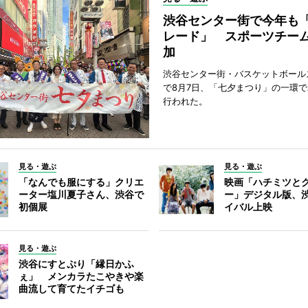
渋谷センター街で今年も
レード」 スポーツチー
加
渋谷センター街・バスケットボール
で8月7日、「七夕まつり」の一環
行われた。
見る・遊ぶ
見る・遊ぶ
「なんでも服にする」クリエ
映画「ハチミツと
ーター塩川夏子さん、渋谷で
ー」デジタル版、
初個展
イバル上映
見る・遊ぶ
渋谷にすとぷり「縁日かふ
ぇ」 メンカラたこやきや楽
曲流して育てたイチゴも