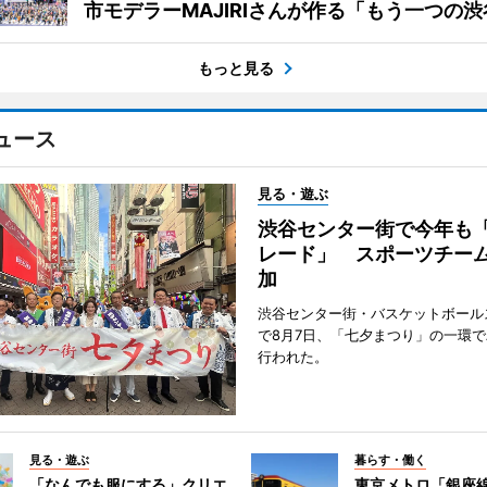
市モデラーMAJIRIさんが作る「もう一つの渋
もっと見る
ュース
見る・遊ぶ
渋谷センター街で今年も
レード」 スポーツチー
加
渋谷センター街・バスケットボール
で8月7日、「七夕まつり」の一環
行われた。
見る・遊ぶ
暮らす・働く
「なんでも服にする」クリエ
東京メトロ「銀座