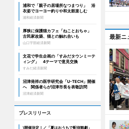
浦和で「親子の居場所なつまつり」 浴
衣姿でヨーヨー釣りや和太鼓楽しむ
浦和経済新聞
厚狭に保護猫カフェ「ねことおちゃ」
最新ニ
古民家改築、猫との触れ合いも
山口宇部経済新聞
文花で学生企画の「すみだタウンミーテ
ィング」 4テーマで意見交換
すみだ経済新聞
沼津発祥の医学研究会「U-TECH」開催
へ 関係者らが沼津市長を表敬訪問
沼津経済新聞
プレスリリース
\開催決定！／「夏はおうちで配信観劇」