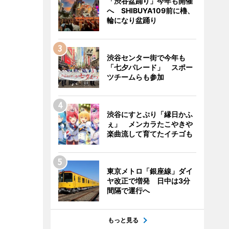
「渋谷盆踊り」今年も開催
へ SHIBUYA109前に櫓、
輪になり盆踊り
渋谷センター街で今年も
「七夕パレード」 スポー
ツチームらも参加
渋谷にすとぷり「縁日かふ
ぇ」 メンカラたこやきや
楽曲流して育てたイチゴも
東京メトロ「銀座線」ダイ
ヤ改正で増発 日中は3分
間隔で運行へ
もっと見る