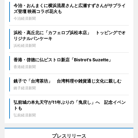
今治・おんまくに横浜流星さんと広瀬すずさんがサプライ
ズ登壇 映画コラボ花火も
今治経済新聞
浜松・高丘北に「カフェロブ浜松本店」 トッピングでオ
リジナルパンケーキ
浜松経済新聞
香港・啓徳に仏ビストロ新店「Bistrot's Suzette」
香港経済新聞
銚子で「台湾茶坊」 台湾料理や雑貨通じ文化に親しむ
銚子経済新聞
弘前城の本丸天守が11年ぶりの「曳戻し」へ 記念イベン
トも
弘前経済新聞
プレスリリース