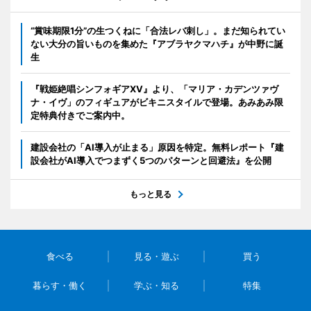
“賞味期限1分”の生つくねに「合法レバ刺し」。まだ知られてい
ない大分の旨いものを集めた『アブラヤクマハチ』が中野に誕
生
『戦姫絶唱シンフォギアXV』より、「マリア・カデンツァヴ
ナ・イヴ」のフィギュアがビキニスタイルで登場。あみあみ限
定特典付きでご案内中。
建設会社の「AI導入が止まる」原因を特定。無料レポート『建
設会社がAI導入でつまずく5つのパターンと回避法』を公開
もっと見る
食べる
見る・遊ぶ
買う
暮らす・働く
学ぶ・知る
特集