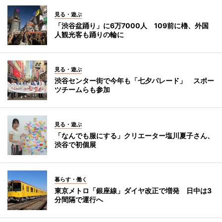
見る・遊ぶ
「渋谷盆踊り」に6万7000人 109前に櫓、外国
人観光客も踊りの輪に
見る・遊ぶ
渋谷センター街で今年も「七夕パレード」 スポー
ツチームらも参加
見る・遊ぶ
「なんでも服にする」クリエーター塩川夏子さん、
渋谷で初個展
暮らす・働く
東京メトロ「銀座線」ダイヤ改正で増発 日中は3
分間隔で運行へ