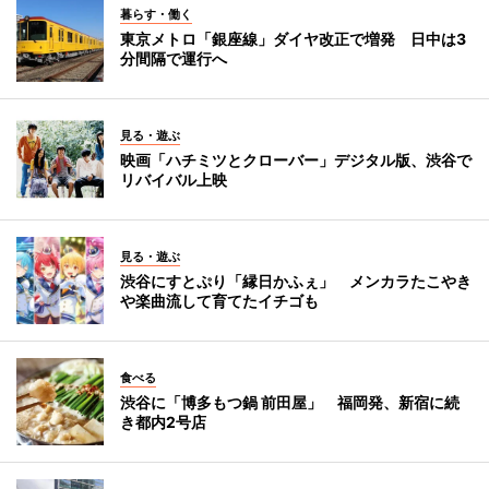
暮らす・働く
東京メトロ「銀座線」ダイヤ改正で増発 日中は3
分間隔で運行へ
見る・遊ぶ
映画「ハチミツとクローバー」デジタル版、渋谷で
リバイバル上映
見る・遊ぶ
渋谷にすとぷり「縁日かふぇ」 メンカラたこやき
や楽曲流して育てたイチゴも
食べる
渋谷に「博多もつ鍋 前田屋」 福岡発、新宿に続
き都内2号店