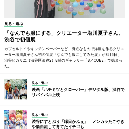
見る・遊ぶ
「なんでも服にする」クリエーター塩川夏子さん、
渋谷で初個展
カプセルトイやキッチンペーパーなど、身近なもので洋服を作るクリエ
ーター塩川夏子さん初の個展「なんでも服にしてみた展」が8月5日、
渋谷ヒカリエ（渋谷区渋谷2）8階のギャラリー「8／CUBE」で始まっ
た。
見る・遊ぶ
映画「ハチミツとクローバー」デジタル版、渋谷で
リバイバル上映
見る・遊ぶ
渋谷にすとぷり「縁日かふぇ」 メンカラたこやき
や楽曲流して育てたイチゴも