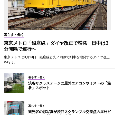
暮らす・働く
東京メトロ「銀座線」ダイヤ改正で増発 日中は3
分間隔で運行へ
東京メトロは9月19日、銀座線と丸ノ内線で列車を増発するダイヤ改正
を行う。
暮らす・働く
渋谷サクラステージに屋外エアコンやミストの「避
暑」スポット
暮らす・働く
観光客の顔写真が渋谷スクランブル交差点の屋外ビ