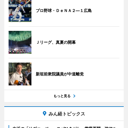
プロ野球・ＤｅＮＡ２―１広島
Ｊリーグ、真夏の開幕
新垣前衆院議員が中道離党
もっと見る
みん経トピックス