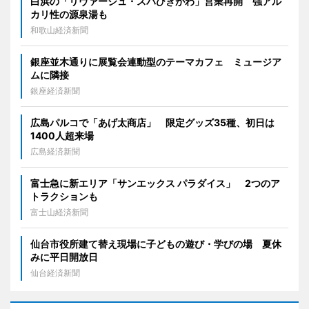
白浜の「リヴァージュ・スパひきがわ」営業再開 強アル
カリ性の源泉湯も
和歌山経済新聞
銀座並木通りに展覧会連動型のテーマカフェ ミュージア
ムに隣接
銀座経済新聞
広島パルコで「あげ太商店」 限定グッズ35種、初日は
1400人超来場
広島経済新聞
富士急に新エリア「サンエックス パラダイス」 2つのア
トラクションも
富士山経済新聞
仙台市役所建て替え現場に子どもの遊び・学びの場 夏休
みに平日開放日
仙台経済新聞