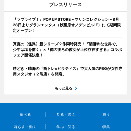
プレスリリース
『ラブライブ！』POP UP STORE～マリンコレクション～8月
28日よりグランエンタス（秋葉原オノデンビル1F）にて期間限
定オープン！
真夏の〈怪異〉新シリーズ２作同時発売！『洒落怖な世界で、
少年は塩を撒く』×『俺の後ろの彼女が上位存在すぎる』コラボ
フェア開催決定！
勝どき・晴海の『筋トレ×ピラティス』で大人気のPBGが女性専
用スタジオ（２号店）を開店。
もっと見る
食べる
見る・遊ぶ
買う
暮らす・働く
学ぶ・知る
特集