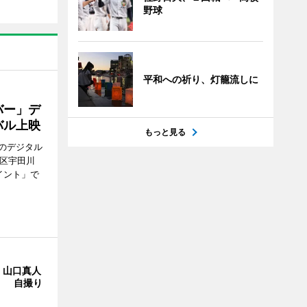
野球
平和への祈り、灯籠流しに
バー」デ
バル上映
もっと見る
のデジタル
谷区宇田川
イント」で
・山口真人
Y」 自撮り