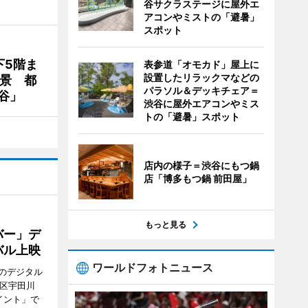
谷サクラステージに屋外エ
アコンやミストの「避暑」
スポット
下5階ま
表参道「オモカド」屋上に
設置したリラックマなどの
夜景 都
パラソル＆デッキチェア＝
谷」
渋谷に屋外エアコンやミス
トの「避暑」スポット
店内の様子＝渋谷にもつ鍋
店「博多もつ鍋 前田屋」
もっと見る
バー」デ
バル上映
ワールドフォトニュース
のデジタル
谷区宇田川
イント」で