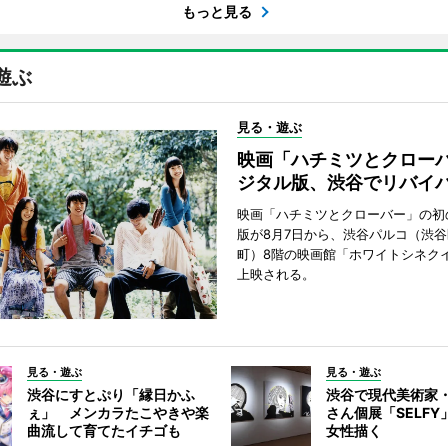
もっと見る
遊ぶ
見る・遊ぶ
映画「ハチミツとクロー
ジタル版、渋谷でリバイ
映画「ハチミツとクローバー」の初
版が8月7日から、渋谷パルコ（渋
町）8階の映画館「ホワイトシネク
上映される。
見る・遊ぶ
見る・遊ぶ
渋谷にすとぷり「縁日かふ
渋谷で現代美術家
ぇ」 メンカラたこやきや楽
さん個展「SELF
曲流して育てたイチゴも
女性描く