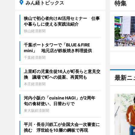
みん経トピックス
特集
狭山で初心者向けAI活用セミナー 仕事
や暮らしに使える実践法紹介
狭山経済新聞
千葉ポートタワーで「BLUE＆FIRE
mini」 地元店が鉄板焼き料理提供
千葉経済新聞
上里町の児童生徒16人が町長らと意見交
最新ニ
換 議場で町への提案、再質問も
本庄経済新聞
河内小阪の「cuisine HAGI」が2周年
旬の食材使い、日替わりで
東大阪経済新聞
平川・長谷川鉄工が全国大会一次審査に
挑む 浮世絵を10層の鋼板で再現