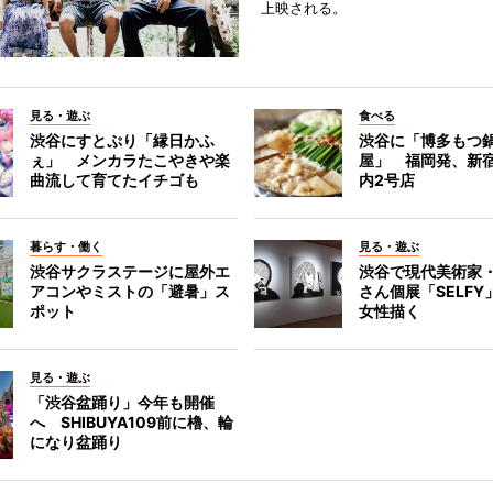
上映される。
見る・遊ぶ
食べる
渋谷にすとぷり「縁日かふ
渋谷に「博多もつ鍋
ぇ」 メンカラたこやきや楽
屋」 福岡発、新
曲流して育てたイチゴも
内2号店
暮らす・働く
見る・遊ぶ
渋谷サクラステージに屋外エ
渋谷で現代美術家
アコンやミストの「避暑」ス
さん個展「SELF
ポット
女性描く
見る・遊ぶ
「渋谷盆踊り」今年も開催
へ SHIBUYA109前に櫓、輪
になり盆踊り