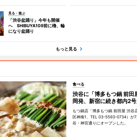
見る・遊ぶ
「渋谷盆踊り」今年も開催
へ SHIBUYA109前に櫓、輪
になり盆踊り
もっと見る
食べる
渋谷に「博多もつ鍋 前田
岡発、新宿に続き都内2号
もつ鍋店「博多もつ鍋 前田屋 渋谷
区神南1、TEL 03-5593-0734）が
谷・神宮通りにオープンした。