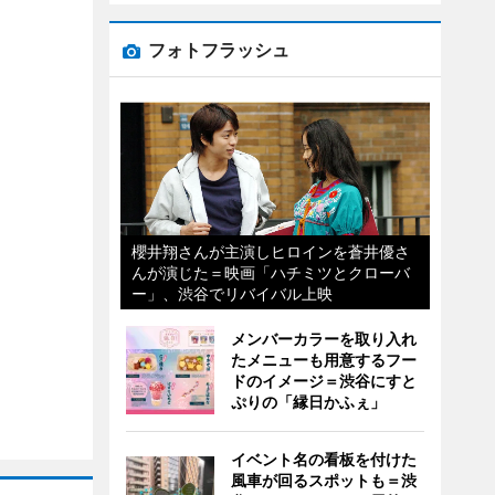
フォトフラッシュ
櫻井翔さんが主演しヒロインを蒼井優さ
んが演じた＝映画「ハチミツとクローバ
ー」、渋谷でリバイバル上映
メンバーカラーを取り入れ
たメニューも用意するフー
ドのイメージ＝渋谷にすと
ぷりの「縁日かふぇ」
イベント名の看板を付けた
風車が回るスポットも＝渋