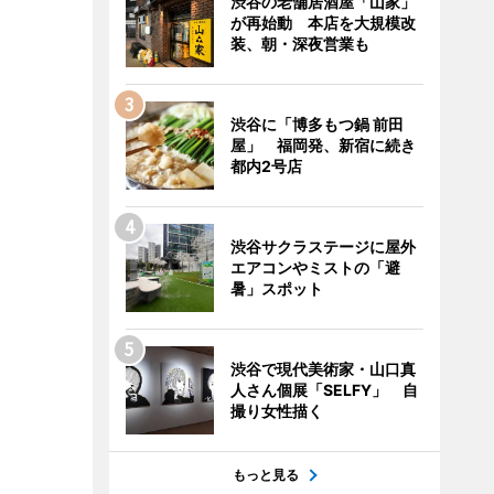
渋谷の老舗居酒屋「山家」
が再始動 本店を大規模改
装、朝・深夜営業も
渋谷に「博多もつ鍋 前田
屋」 福岡発、新宿に続き
都内2号店
渋谷サクラステージに屋外
エアコンやミストの「避
暑」スポット
渋谷で現代美術家・山口真
人さん個展「SELFY」 自
撮り女性描く
もっと見る