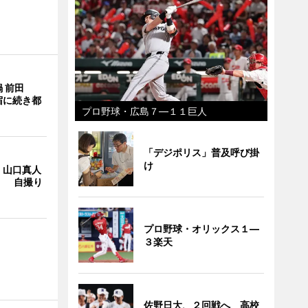
 前田
宿に続き都
プロ野球・広島７―１１巨人
「デジポリス」普及呼び掛
け
・山口真人
Y」 自撮り
プロ野球・オリックス１―
３楽天
佐野日大、２回戦へ 高校