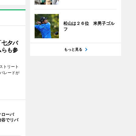
松山は２６位 米男子ゴル
フ
「七夕パ
ムらも参
もっと見る
ストリート
でパレードが
クローバ
渋谷でリバ