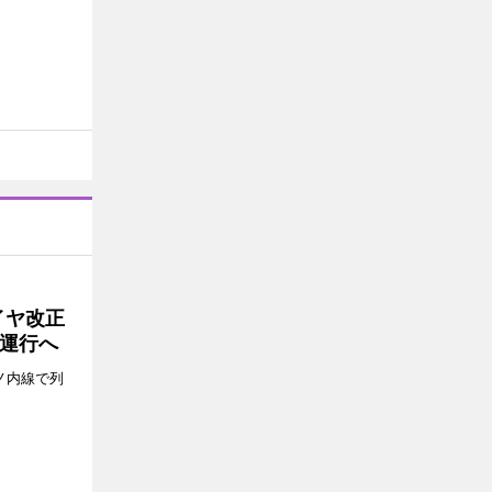
イヤ改正
運行へ
ノ内線で列