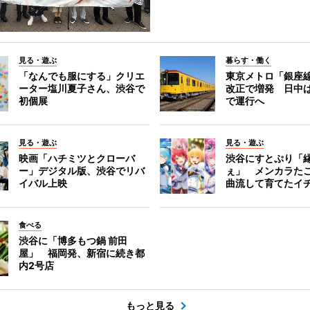
見る・遊ぶ
暮らす・働く
「なんでも服にする」クリエ
東京メトロ「銀座
ーター塩川夏子さん、渋谷で
改正で増発 日中
初個展
で運行へ
見る・遊ぶ
見る・遊ぶ
映画「ハチミツとクローバ
渋谷にすとぷり「
ー」デジタル版、渋谷でリバ
ぇ」 メンカラた
イバル上映
曲流して育てたイ
食べる
渋谷に「博多もつ鍋 前田
屋」 福岡発、新宿に続き都
内2号店
もっと見る