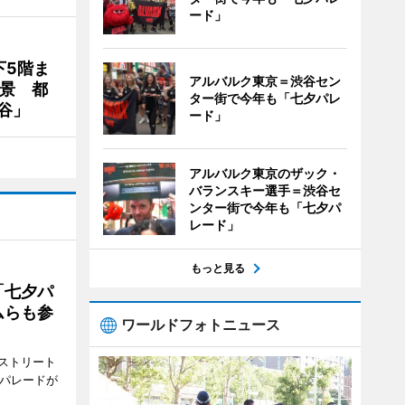
ード」
下5階ま
アルバルク東京＝渋谷セン
夜景 都
ター街で今年も「七夕パレ
谷」
ード」
アルバルク東京のザック・
バランスキー選手＝渋谷セ
ンター街で今年も「七夕パ
レード」
もっと見る
「七夕パ
ムらも参
ワールドフォトニュース
ストリート
でパレードが