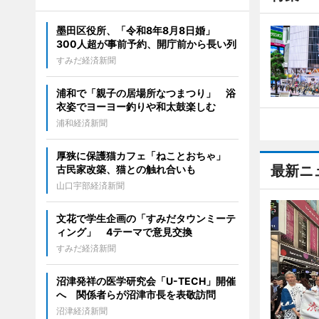
墨田区役所、「令和8年8月8日婚」
300人超が事前予約、開庁前から長い列
すみだ経済新聞
浦和で「親子の居場所なつまつり」 浴
衣姿でヨーヨー釣りや和太鼓楽しむ
浦和経済新聞
厚狭に保護猫カフェ「ねことおちゃ」
最新ニ
古民家改築、猫との触れ合いも
山口宇部経済新聞
文花で学生企画の「すみだタウンミーテ
ィング」 4テーマで意見交換
すみだ経済新聞
沼津発祥の医学研究会「U-TECH」開催
へ 関係者らが沼津市長を表敬訪問
沼津経済新聞