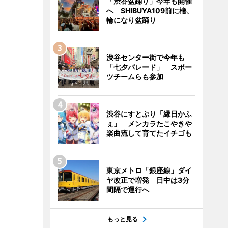
「渋谷盆踊り」今年も開催
へ SHIBUYA109前に櫓、
輪になり盆踊り
渋谷センター街で今年も
「七夕パレード」 スポー
ツチームらも参加
渋谷にすとぷり「縁日かふ
ぇ」 メンカラたこやきや
楽曲流して育てたイチゴも
東京メトロ「銀座線」ダイ
ヤ改正で増発 日中は3分
間隔で運行へ
もっと見る