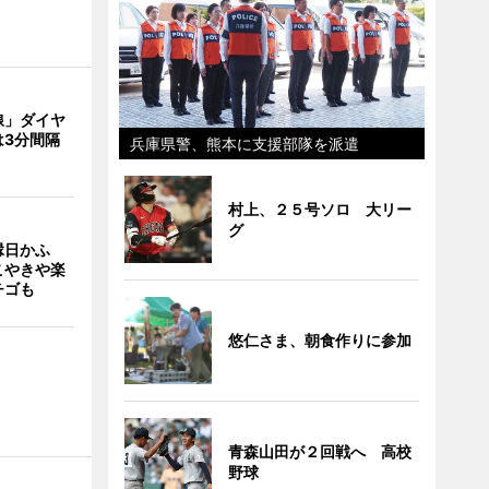
線」ダイヤ
は3分間隔
兵庫県警、熊本に支援部隊を派遣
村上、２５号ソロ 大リー
グ
縁日かふ
こやきや楽
チゴも
悠仁さま、朝食作りに参加
青森山田が２回戦へ 高校
野球