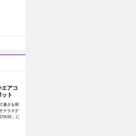
外エアコ
ポット
で暑さを和
サクラステ
TAGE」に