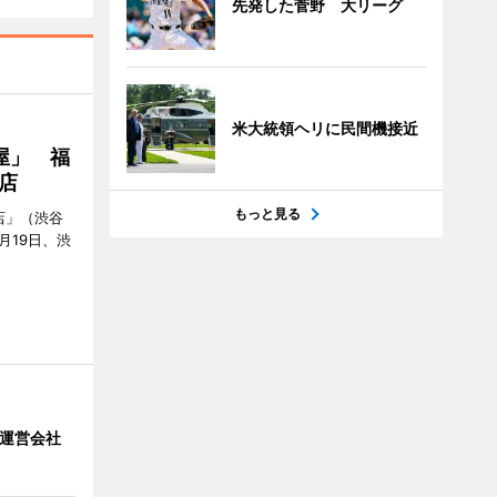
先発した菅野 大リーグ
米大統領ヘリに民間機接近
屋」 福
店
もっと見る
店」（渋谷
7月19日、渋
」 運営会社