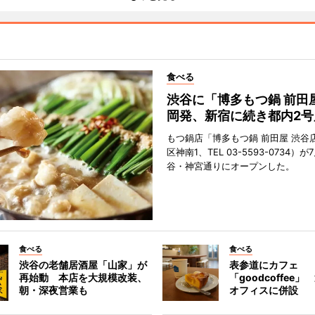
食べる
渋谷に「博多もつ鍋 前田
岡発、新宿に続き都内2号
もつ鍋店「博多もつ鍋 前田屋 渋谷
区神南1、TEL 03-5593-0734）が
谷・神宮通りにオープンした。
食べる
食べる
渋谷の老舗居酒屋「山家」が
表参道にカフェ
再始動 本店を大規模改装、
「goodcoffee
朝・深夜営業も
オフィスに併設