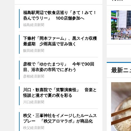
福島駅周辺で飲食店巡り「きて！みて！
呑んでラリー」 100店舗参加へ
福島経済新聞
下條村「岡本ファーム」、黒スイカ収穫
最盛期 少雨高温で甘み強く
飯田経済新聞
彦根で「ゆかたまつり」 今年で30回
最新ニ
目、浴衣姿の市民でにぎわう
彦根経済新聞
川口・歓喜院で「笑撃演奏怪」 音楽と
怪談と漫才で夏の夜を彩る
川口経済新聞
秩父・三峯神社をイメージしたルームス
プレー 「秩父アロマラボ」が商品化
秩父経済新聞