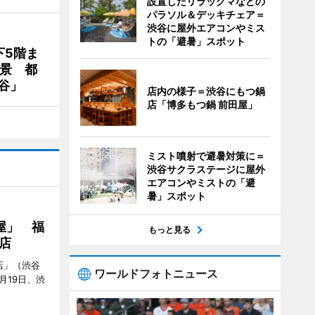
設置したリラックマなどの
パラソル＆デッキチェア＝
渋谷に屋外エアコンやミス
トの「避暑」スポット
下5階ま
夜景 都
谷」
店内の様子＝渋谷にもつ鍋
店「博多もつ鍋 前田屋」
ミスト噴射で避暑対策に＝
渋谷サクラステージに屋外
エアコンやミストの「避
暑」スポット
屋」 福
もっと見る
店
店」（渋谷
ワールドフォトニュース
7月19日、渋