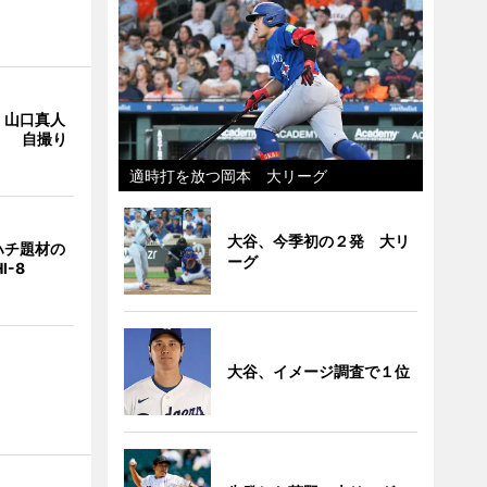
・山口真人
Y」 自撮り
適時打を放つ岡本 大リーグ
大谷、今季初の２発 大リ
ハチ題材の
ーグ
I-8
大谷、イメージ調査で１位