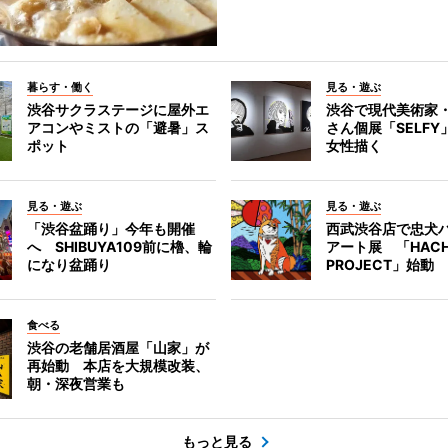
暮らす・働く
見る・遊ぶ
渋谷サクラステージに屋外エ
渋谷で現代美術家
アコンやミストの「避暑」ス
さん個展「SELF
ポット
女性描く
見る・遊ぶ
見る・遊ぶ
「渋谷盆踊り」今年も開催
西武渋谷店で忠犬
へ SHIBUYA109前に櫓、輪
アート展 「HACH
になり盆踊り
PROJECT」始動
食べる
渋谷の老舗居酒屋「山家」が
再始動 本店を大規模改装、
朝・深夜営業も
もっと見る