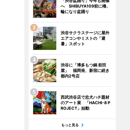
「渋谷盆踊り」今年も開催
へ SHIBUYA109前に櫓、
輪になり盆踊り
渋谷サクラステージに屋外
エアコンやミストの「避
暑」スポット
渋谷に「博多もつ鍋 前田
屋」 福岡発、新宿に続き
都内2号店
西武渋谷店で忠犬ハチ題材
のアート展 「HACHI-8 P
ROJECT」始動
もっと見る