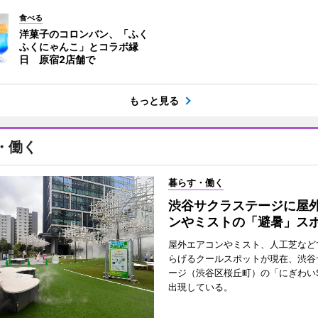
食べる
洋菓子のコロンバン、「ふく
ふくにゃんこ」とコラボ縁
日 原宿2店舗で
もっと見る
・働く
暮らす・働く
渋谷サクラステージに屋
ンやミストの「避暑」ス
屋外エアコンやミスト、人工芝など
らげるクールスポットが現在、渋谷
ージ（渋谷区桜丘町）の「にぎわいS
出現している。