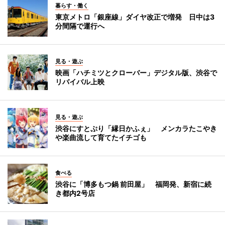
暮らす・働く
東京メトロ「銀座線」ダイヤ改正で増発 日中は3
分間隔で運行へ
見る・遊ぶ
映画「ハチミツとクローバー」デジタル版、渋谷で
リバイバル上映
見る・遊ぶ
渋谷にすとぷり「縁日かふぇ」 メンカラたこやき
や楽曲流して育てたイチゴも
食べる
渋谷に「博多もつ鍋 前田屋」 福岡発、新宿に続
き都内2号店