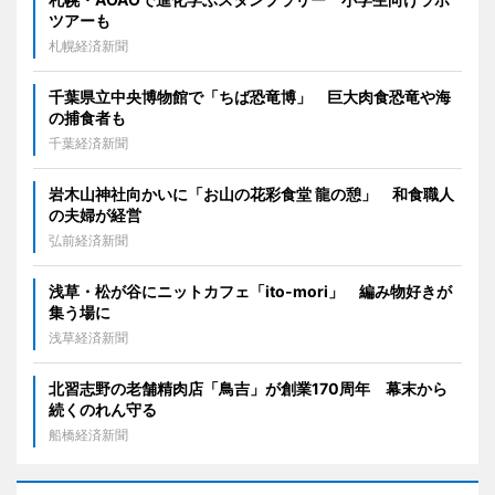
ツアーも
札幌経済新聞
千葉県立中央博物館で「ちば恐竜博」 巨大肉食恐竜や海
の捕食者も
千葉経済新聞
岩木山神社向かいに「お山の花彩食堂 龍の憩」 和食職人
の夫婦が経営
弘前経済新聞
浅草・松が谷にニットカフェ「ito-mori」 編み物好きが
集う場に
浅草経済新聞
北習志野の老舗精肉店「鳥吉」が創業170周年 幕末から
続くのれん守る
船橋経済新聞