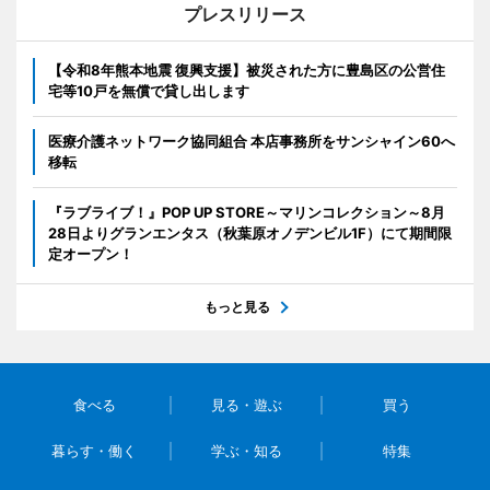
プレスリリース
【令和8年熊本地震 復興支援】被災された方に豊島区の公営住
宅等10戸を無償で貸し出します
医療介護ネットワーク協同組合 本店事務所をサンシャイン60へ
移転
『ラブライブ！』POP UP STORE～マリンコレクション～8月
28日よりグランエンタス（秋葉原オノデンビル1F）にて期間限
定オープン！
もっと見る
食べる
見る・遊ぶ
買う
暮らす・働く
学ぶ・知る
特集