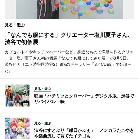
見る・遊ぶ
「なんでも服にする」クリエーター塩川夏子さん、
渋谷で初個展
カプセルトイやキッチンペーパーなど、身近なもので洋服を作るクリエ
ーター塩川夏子さん初の個展「なんでも服にしてみた展」が8月5日、
渋谷ヒカリエ（渋谷区渋谷2）8階のギャラリー「8／CUBE」で始まっ
た。
見る・遊ぶ
映画「ハチミツとクローバー」デジタル版、渋谷で
リバイバル上映
見る・遊ぶ
渋谷にすとぷり「縁日かふぇ」 メンカラたこやき
や楽曲流して育てたイチゴも