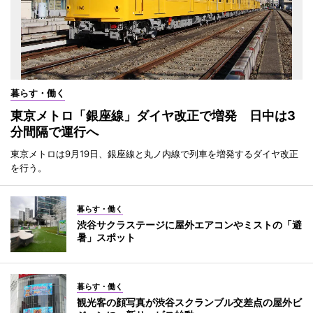
暮らす・働く
東京メトロ「銀座線」ダイヤ改正で増発 日中は3
分間隔で運行へ
東京メトロは9月19日、銀座線と丸ノ内線で列車を増発するダイヤ改正
を行う。
暮らす・働く
渋谷サクラステージに屋外エアコンやミストの「避
暑」スポット
暮らす・働く
観光客の顔写真が渋谷スクランブル交差点の屋外ビ