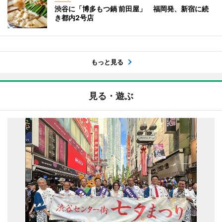
渋谷に「博多もつ鍋 前田屋」 福岡発、新宿に続
き都内2号店
もっと見る
見る・遊ぶ