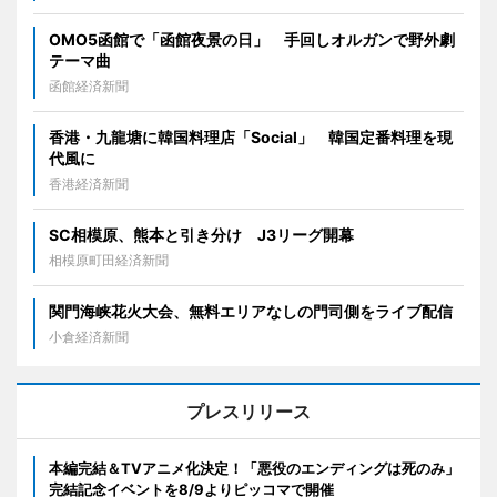
OMO5函館で「函館夜景の日」 手回しオルガンで野外劇
テーマ曲
函館経済新聞
香港・九龍塘に韓国料理店「Social」 韓国定番料理を現
代風に
香港経済新聞
SC相模原、熊本と引き分け J3リーグ開幕
相模原町田経済新聞
関門海峡花火大会、無料エリアなしの門司側をライブ配信
小倉経済新聞
プレスリリース
本編完結＆TVアニメ化決定！「悪役のエンディングは死のみ」
完結記念イベントを8/9よりピッコマで開催