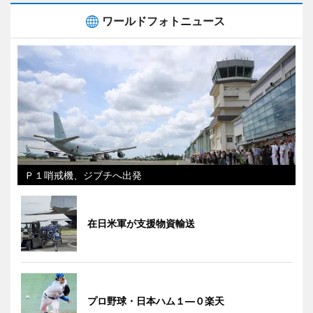
ワールドフォトニュース
Ｐ１哨戒機、ジブチへ出発
在日米軍が支援物資輸送
プロ野球・日本ハム１―０楽天