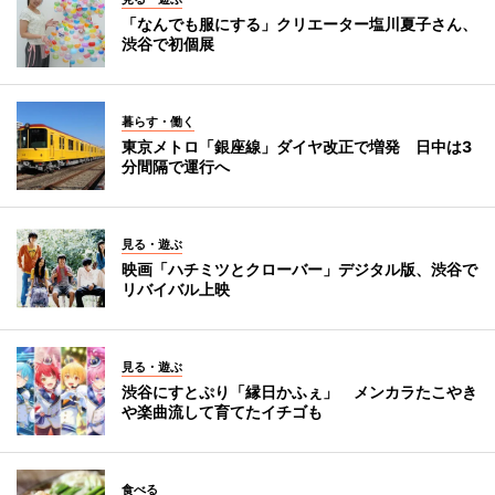
「なんでも服にする」クリエーター塩川夏子さん、
渋谷で初個展
暮らす・働く
東京メトロ「銀座線」ダイヤ改正で増発 日中は3
分間隔で運行へ
見る・遊ぶ
映画「ハチミツとクローバー」デジタル版、渋谷で
リバイバル上映
見る・遊ぶ
渋谷にすとぷり「縁日かふぇ」 メンカラたこやき
や楽曲流して育てたイチゴも
食べる