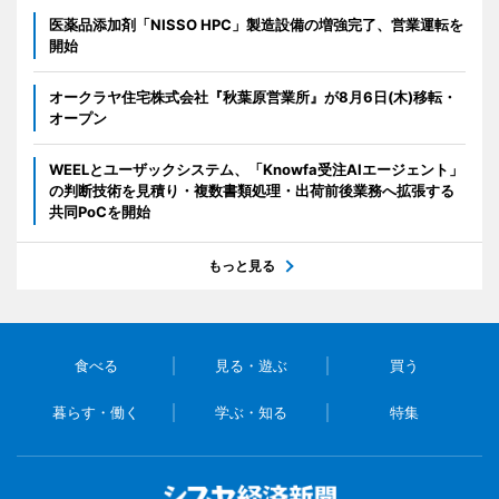
医薬品添加剤「NISSO HPC」製造設備の増強完了、営業運転を
開始
オークラヤ住宅株式会社『秋葉原営業所』が8月6日(木)移転・
オープン
WEELとユーザックシステム、「Knowfa受注AIエージェント」
の判断技術を見積り・複数書類処理・出荷前後業務へ拡張する
共同PoCを開始
もっと見る
食べる
見る・遊ぶ
買う
暮らす・働く
学ぶ・知る
特集