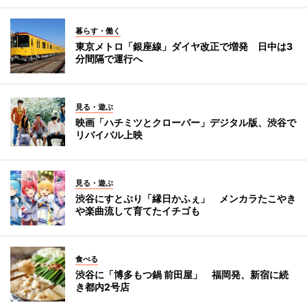
暮らす・働く
東京メトロ「銀座線」ダイヤ改正で増発 日中は3
分間隔で運行へ
見る・遊ぶ
映画「ハチミツとクローバー」デジタル版、渋谷で
リバイバル上映
見る・遊ぶ
渋谷にすとぷり「縁日かふぇ」 メンカラたこやき
や楽曲流して育てたイチゴも
食べる
渋谷に「博多もつ鍋 前田屋」 福岡発、新宿に続
き都内2号店