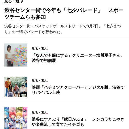
見る・遊ぶ
渋谷センター街で今年も「七夕パレード」 スポー
ツチームらも参加
渋谷センター街・バスケットボールストリートで8月7日、「七夕まつ
り」の一環でパレードが行われた。
見る・遊ぶ
「なんでも服にする」クリエーター塩川夏子さん、
渋谷で初個展
見る・遊ぶ
映画「ハチミツとクローバー」デジタル版、渋谷で
リバイバル上映
見る・遊ぶ
渋谷にすとぷり「縁日かふぇ」 メンカラたこやき
や楽曲流して育てたイチゴも