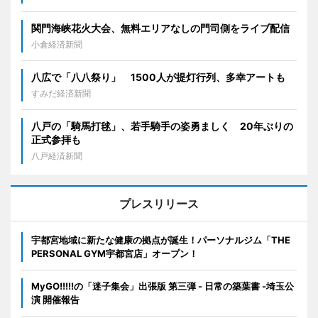
関門海峡花火大会、無料エリアなしの門司側をライブ配信
小倉経済新聞
八広で「八八祭り」 1500人が提灯行列、多幸アートも
すみだ経済新聞
八戸の「騎馬打毬」、若手騎手の姿勇ましく 20年ぶりの
正式参拝も
八戸経済新聞
プレスリリース
宇都宮地域に新たな健康の拠点が誕生！パーソナルジム「THE
PERSONAL GYM宇都宮店」オープン！
MyGO!!!!!の「迷子集会」出張版 第三弾 - 日常の築葉書 -埼玉公
演 開催報告