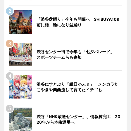
「渋谷盆踊り」今年も開催へ SHIBUYA109
前に櫓、輪になり盆踊り
渋谷センター街で今年も「七夕パレード」
スポーツチームらも参加
渋谷にすとぷり「縁日かふぇ」 メンカラた
こやきや楽曲流して育てたイチゴも
渋谷「NHK放送センター」、情報棟完工 20
26年から本格運用へ