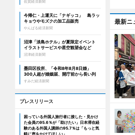
佐賀経済新聞
今帰仁・上運天に「ナギッコ」 島ラッ
最新ニ
キョウやモズクの加工品販売
やんばる経済新聞
沼津「淡島ホテル」が夏限定イベント
イラストサービスや星空観望会など
沼津経済新聞
墨田区役所、「令和8年8月8日婚」
300人超が婚姻届、開庁前から長い列
すみだ経済新聞
プレスリリース
困っている外国人旅行者に接した・見かけ
た会員の95.6％が「助けたい」日本滞在経
験のある外国人講師の95.7％は「もっと気
軽に声をかけてほしい」