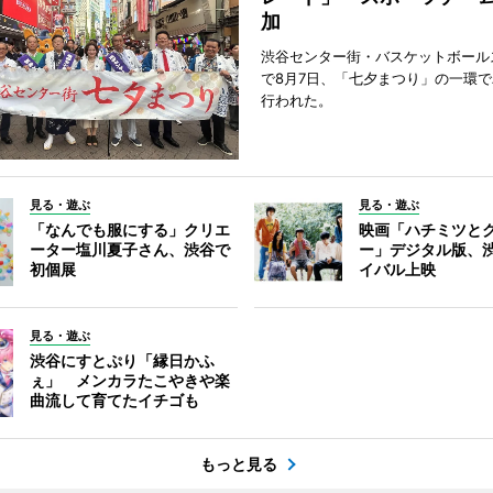
加
渋谷センター街・バスケットボール
で8月7日、「七夕まつり」の一環
行われた。
見る・遊ぶ
見る・遊ぶ
「なんでも服にする」クリエ
映画「ハチミツと
ーター塩川夏子さん、渋谷で
ー」デジタル版、
初個展
イバル上映
見る・遊ぶ
渋谷にすとぷり「縁日かふ
ぇ」 メンカラたこやきや楽
曲流して育てたイチゴも
もっと見る