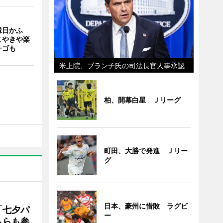
縁日かふ
こやきや楽
チゴも
米上院、ブランチ氏の司法長官人事承認
柏、開幕白星 Ｊリーグ
町田、大勝で発進 Ｊリー
グ
日本、豪州に惜敗 ラグビ
「七夕パ
ー
ムらも参