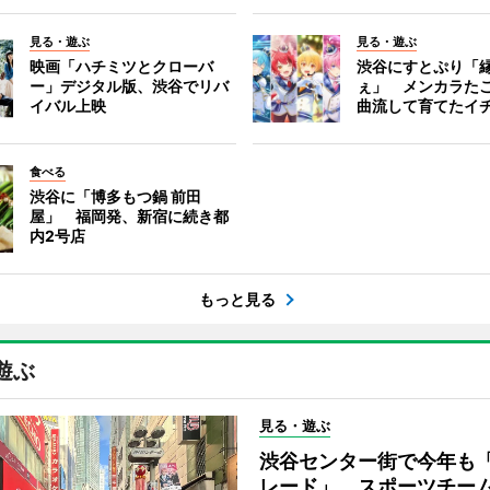
見る・遊ぶ
見る・遊ぶ
映画「ハチミツとクローバ
渋谷にすとぷり「
ー」デジタル版、渋谷でリバ
ぇ」 メンカラた
イバル上映
曲流して育てたイ
食べる
渋谷に「博多もつ鍋 前田
屋」 福岡発、新宿に続き都
内2号店
もっと見る
遊ぶ
見る・遊ぶ
渋谷センター街で今年も
レード」 スポーツチー