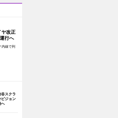
イヤ改正
運行へ
ノ内線で列
渋谷スクラ
外ビジョン
動へ