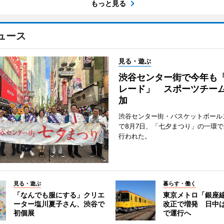
もっと見る
ュース
見る・遊ぶ
渋谷センター街で今年も
レード」 スポーツチー
加
渋谷センター街・バスケットボール
で8月7日、「七夕まつり」の一環
行われた。
見る・遊ぶ
暮らす・働く
「なんでも服にする」クリエ
東京メトロ「銀座
ーター塩川夏子さん、渋谷で
改正で増発 日中
初個展
で運行へ