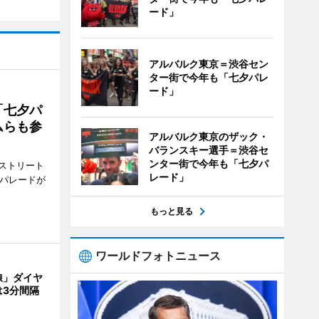
ード」
アルバルク東京＝渋谷セン
ター街で今年も「七夕パレ
ード」
「七夕パ
ムらも参
アルバルク東京のザック・
バランスキー選手＝渋谷セ
ンター街で今年も「七夕パ
ストリート
レード」
でパレードが
もっと見る
ワールドフォトニュース
線」ダイヤ
は3分間隔