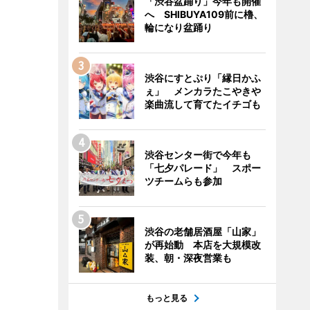
「渋谷盆踊り」今年も開催
へ SHIBUYA109前に櫓、
輪になり盆踊り
渋谷にすとぷり「縁日かふ
ぇ」 メンカラたこやきや
楽曲流して育てたイチゴも
渋谷センター街で今年も
「七夕パレード」 スポー
ツチームらも参加
渋谷の老舗居酒屋「山家」
が再始動 本店を大規模改
装、朝・深夜営業も
もっと見る