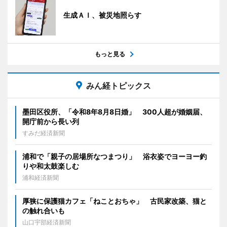
生成ＡＩ、被災地照らす
もっと見る
みん経トピックス
墨田区役所、「令和8年8月8日婚」 300人超が婚姻届、
開庁前から長い列
すみだ経済新聞
浦和で「親子の居場所なつまつり」 浴衣姿でヨーヨー釣
りや和太鼓楽しむ
浦和経済新聞
厚狭に保護猫カフェ「ねことおちゃ」 古民家改築、猫と
の触れ合いも
山口宇部経済新聞