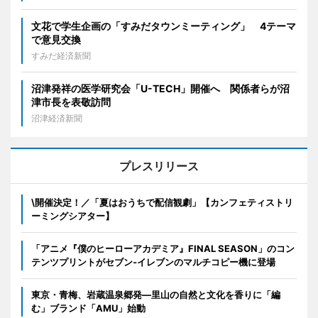
文花で学生企画の「すみだタウンミーティング」 4テーマ
で意見交換
すみだ経済新聞
沼津発祥の医学研究会「U-TECH」開催へ 関係者らが沼
津市長を表敬訪問
沼津経済新聞
プレスリリース
\開催決定！／「夏はおうちで配信観劇」【カンフェティストリ
ーミングシアター】
「アニメ『僕のヒーローアカデミア』FINAL SEASON」のコン
テンツプリントがセブン‐イレブンのマルチコピー機に登場
東京・青梅、岩蔵温泉郷発―里山の自然と文化を香りに「編
む」ブランド「AMU」始動