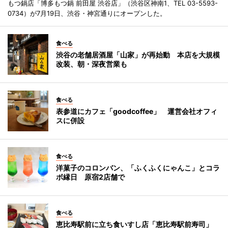
もつ鍋店「博多もつ鍋 前田屋 渋谷店」（渋谷区神南1、TEL 03-5593-
0734）が7月19日、渋谷・神宮通りにオープンした。
食べる
渋谷の老舗居酒屋「山家」が再始動 本店を大規模
改装、朝・深夜営業も
食べる
表参道にカフェ「goodcoffee」 運営会社オフィ
スに併設
食べる
洋菓子のコロンバン、「ふくふくにゃんこ」とコラ
ボ縁日 原宿2店舗で
食べる
恵比寿駅前に立ち食いすし店「恵比寿駅前寿司」