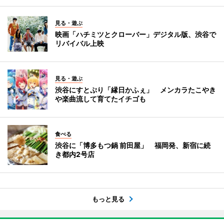
見る・遊ぶ
映画「ハチミツとクローバー」デジタル版、渋谷で
リバイバル上映
見る・遊ぶ
渋谷にすとぷり「縁日かふぇ」 メンカラたこやき
や楽曲流して育てたイチゴも
食べる
渋谷に「博多もつ鍋 前田屋」 福岡発、新宿に続
き都内2号店
もっと見る