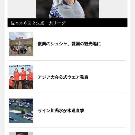
佐々木６回２失点 大リーグ
復興のシュシャ、愛国の観光地に
アジア大会公式ウエア発表
ライン川渇水が水運直撃