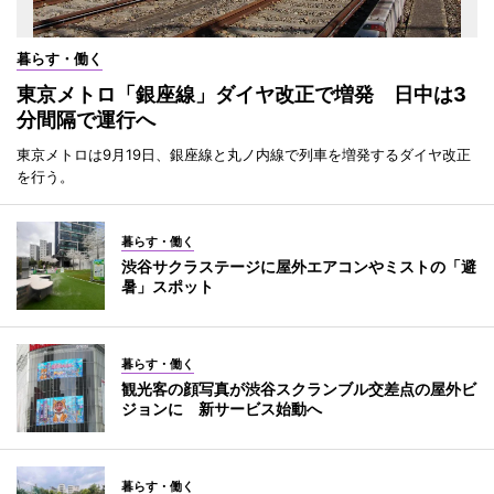
暮らす・働く
東京メトロ「銀座線」ダイヤ改正で増発 日中は3
分間隔で運行へ
東京メトロは9月19日、銀座線と丸ノ内線で列車を増発するダイヤ改正
を行う。
暮らす・働く
渋谷サクラステージに屋外エアコンやミストの「避
暑」スポット
暮らす・働く
観光客の顔写真が渋谷スクランブル交差点の屋外ビ
ジョンに 新サービス始動へ
暮らす・働く