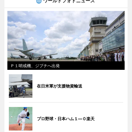
ワールドフォトニュース
Ｐ１哨戒機、ジブチへ出発
在日米軍が支援物資輸送
プロ野球・日本ハム１―０楽天