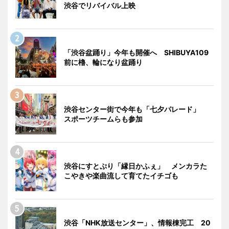
渋谷でリバイバル上映
「渋谷盆踊り」今年も開催へ SHIBUYA109
前に櫓、輪になり盆踊り
渋谷センター街で今年も「七夕パレード」
スポーツチームらも参加
渋谷にすとぷり「縁日かふぇ」 メンカラた
こやきや楽曲流して育てたイチゴも
渋谷「NHK放送センター」、情報棟完工 20