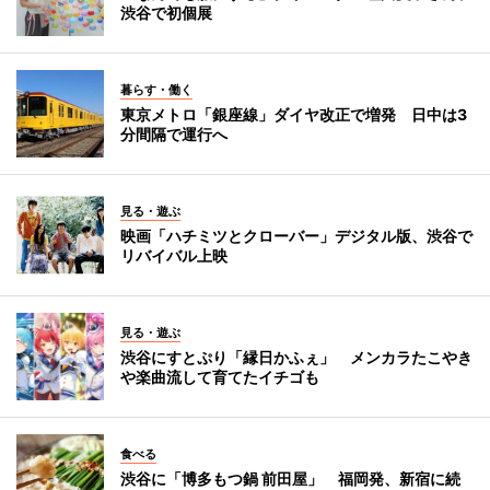
渋谷で初個展
暮らす・働く
東京メトロ「銀座線」ダイヤ改正で増発 日中は3
分間隔で運行へ
見る・遊ぶ
映画「ハチミツとクローバー」デジタル版、渋谷で
リバイバル上映
見る・遊ぶ
渋谷にすとぷり「縁日かふぇ」 メンカラたこやき
や楽曲流して育てたイチゴも
食べる
渋谷に「博多もつ鍋 前田屋」 福岡発、新宿に続