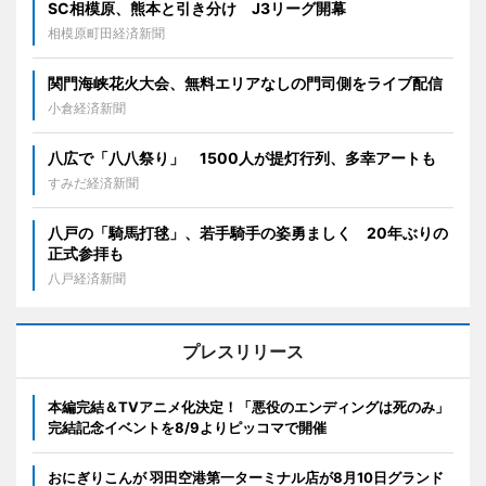
SC相模原、熊本と引き分け J3リーグ開幕
相模原町田経済新聞
関門海峡花火大会、無料エリアなしの門司側をライブ配信
小倉経済新聞
八広で「八八祭り」 1500人が提灯行列、多幸アートも
すみだ経済新聞
八戸の「騎馬打毬」、若手騎手の姿勇ましく 20年ぶりの
正式参拝も
八戸経済新聞
プレスリリース
本編完結＆TVアニメ化決定！「悪役のエンディングは死のみ」
完結記念イベントを8/9よりピッコマで開催
おにぎりこんが 羽田空港第一ターミナル店が8月10日グランド