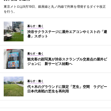
東京メトロは9月19日、銀座線と丸ノ内線で列車を増発するダイヤ改正
を行う。
暮らす・働く
渋谷サクラステージに屋外エアコンやミストの「避
暑」スポット
暮らす・働く
観光客の顔写真が渋谷スクランブル交差点の屋外ビ
ジョンに 新サービス始動へ
暮らす・働く
代々木のグラウンドに限定「芝生」空間 ラグビー
日本代表戦の芝生を再利用