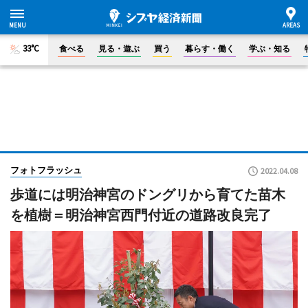
33°C
食べる
見る・遊ぶ
買う
暮らす・働く
学ぶ・知る
フォトフラッシュ
2022.04.08
歩道には明治神宮のドングリから育てた苗木
を植樹＝明治神宮西門付近の道路改良完了