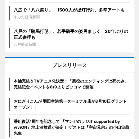
八広で「八八祭り」 1500人が提灯行列、多幸アートも
すみだ経済新聞
八戸の「騎馬打毬」、若手騎手の姿勇ましく 20年ぶりの
正式参拝も
八戸経済新聞
プレスリリース
本編完結＆TVアニメ化決定！「悪役のエンディングは死のみ」
完結記念イベントを8/9よりピッコマで開催
おにぎりこんが 羽田空港第一ターミナル店が8月10日グランド
オープン！！
番組復活1周年を記念して 『マンガのラジオ supported by
viviON』地上波放送が決定！ ゲストは『宇宙兄弟』の小山宙哉
先生