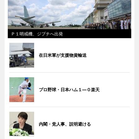
Ｐ１哨戒機、ジブチへ出発
在日米軍が支援物資輸送
プロ野球・日本ハム１―０楽天
内閣・党人事、説明避ける