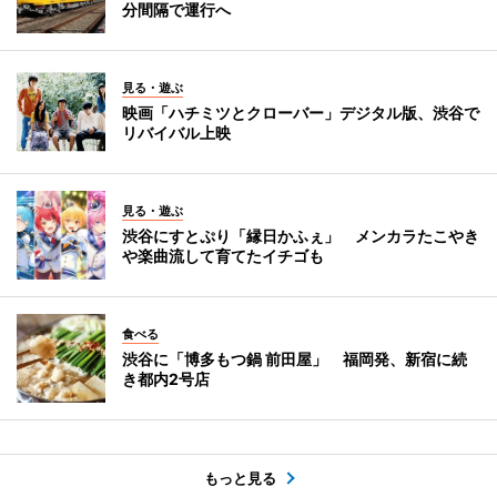
分間隔で運行へ
見る・遊ぶ
映画「ハチミツとクローバー」デジタル版、渋谷で
リバイバル上映
見る・遊ぶ
渋谷にすとぷり「縁日かふぇ」 メンカラたこやき
や楽曲流して育てたイチゴも
食べる
渋谷に「博多もつ鍋 前田屋」 福岡発、新宿に続
き都内2号店
もっと見る