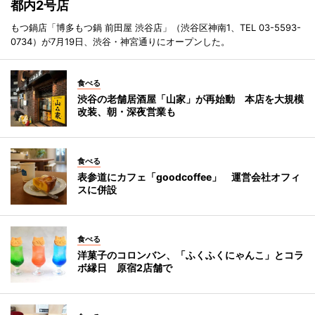
都内2号店
もつ鍋店「博多もつ鍋 前田屋 渋谷店」（渋谷区神南1、TEL 03-5593-
0734）が7月19日、渋谷・神宮通りにオープンした。
食べる
渋谷の老舗居酒屋「山家」が再始動 本店を大規模
改装、朝・深夜営業も
食べる
表参道にカフェ「goodcoffee」 運営会社オフィ
スに併設
食べる
洋菓子のコロンバン、「ふくふくにゃんこ」とコラ
ボ縁日 原宿2店舗で