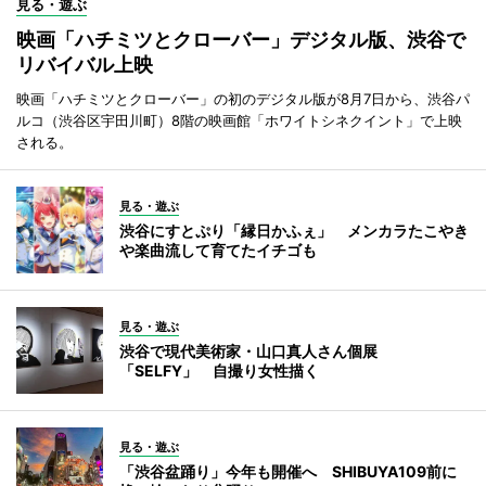
見る・遊ぶ
映画「ハチミツとクローバー」デジタル版、渋谷で
リバイバル上映
映画「ハチミツとクローバー」の初のデジタル版が8月7日から、渋谷パ
ルコ（渋谷区宇田川町）8階の映画館「ホワイトシネクイント」で上映
される。
見る・遊ぶ
渋谷にすとぷり「縁日かふぇ」 メンカラたこやき
や楽曲流して育てたイチゴも
見る・遊ぶ
渋谷で現代美術家・山口真人さん個展
「SELFY」 自撮り女性描く
見る・遊ぶ
「渋谷盆踊り」今年も開催へ SHIBUYA109前に