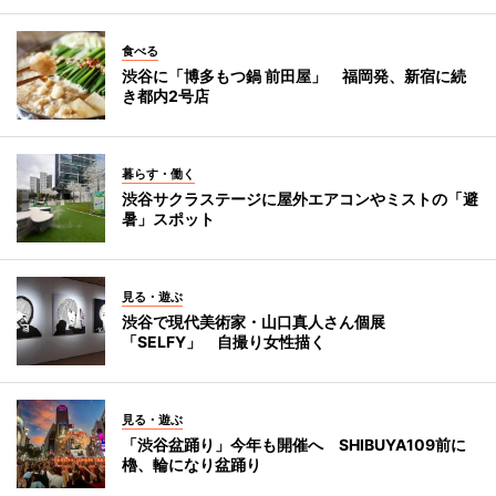
食べる
渋谷に「博多もつ鍋 前田屋」 福岡発、新宿に続
き都内2号店
暮らす・働く
渋谷サクラステージに屋外エアコンやミストの「避
暑」スポット
見る・遊ぶ
渋谷で現代美術家・山口真人さん個展
「SELFY」 自撮り女性描く
見る・遊ぶ
「渋谷盆踊り」今年も開催へ SHIBUYA109前に
櫓、輪になり盆踊り