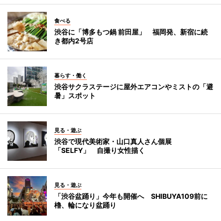
食べる
渋谷に「博多もつ鍋 前田屋」 福岡発、新宿に続
き都内2号店
暮らす・働く
渋谷サクラステージに屋外エアコンやミストの「避
暑」スポット
見る・遊ぶ
渋谷で現代美術家・山口真人さん個展
「SELFY」 自撮り女性描く
見る・遊ぶ
「渋谷盆踊り」今年も開催へ SHIBUYA109前に
櫓、輪になり盆踊り