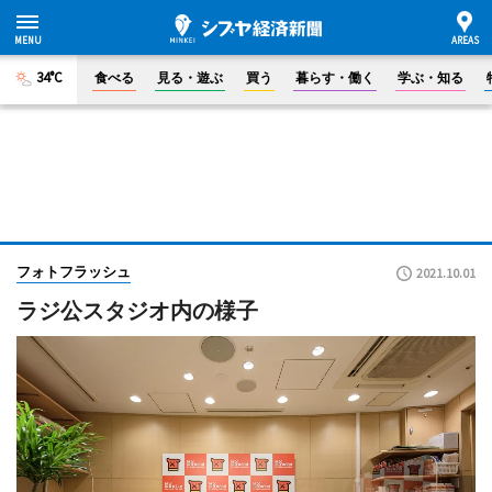
34°C
食べる
見る・遊ぶ
買う
暮らす・働く
学ぶ・知る
フォトフラッシュ
2021.10.01
ラジ公スタジオ内の様子