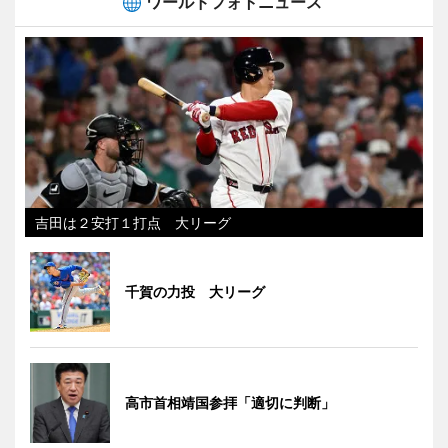
ワールドフォトニュース
吉田は２安打１打点 大リーグ
千賀の力投 大リーグ
高市首相靖国参拝「適切に判断」