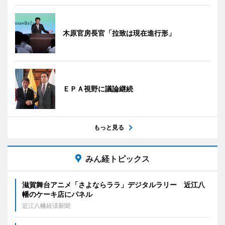
木原官房長官「拉致は現在進行形」
ＥＰＡ視野に議論継続
もっと見る
みん経トピックス
滋賀舞台アニメ「さよならララ」デジタルラリー 近江八
幡のケーキ店にパネル
近江八幡経済新聞