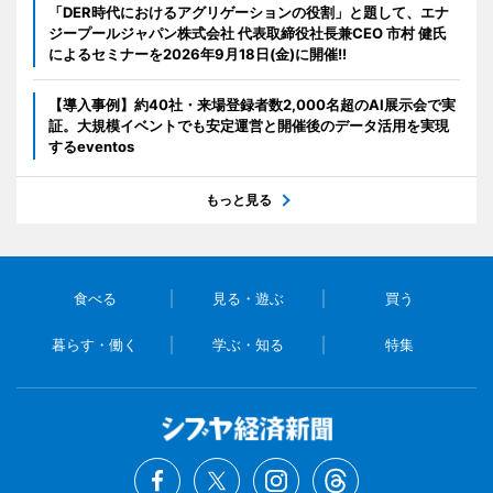
「DER時代におけるアグリゲーションの役割」と題して、エナ
ジープールジャパン株式会社 代表取締役社長兼CEO 市村 健氏
によるセミナーを2026年9月18日(金)に開催!!
【導入事例】約40社・来場登録者数2,000名超のAI展示会で実
証。大規模イベントでも安定運営と開催後のデータ活用を実現
するeventos
もっと見る
食べる
見る・遊ぶ
買う
暮らす・働く
学ぶ・知る
特集