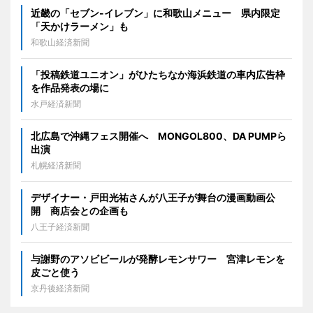
近畿の「セブン-イレブン」に和歌山メニュー 県内限定
「天かけラーメン」も
和歌山経済新聞
「投稿鉄道ユニオン」がひたちなか海浜鉄道の車内広告枠
を作品発表の場に
水戸経済新聞
北広島で沖縄フェス開催へ MONGOL800、DA PUMPら
出演
札幌経済新聞
デザイナー・戸田光祐さんが八王子が舞台の漫画動画公
開 商店会との企画も
八王子経済新聞
与謝野のアソビビールが発酵レモンサワー 宮津レモンを
皮ごと使う
京丹後経済新聞