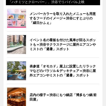
「ハチミツとクローバー」、渋谷でリバイバル上映
メンバーカラーを取り入れたメニューも用意
するフードのイメージ＝渋谷にすとぷりの
「縁日かふぇ」
イベント名の看板を付けた風車が回るスポッ
トも＝渋谷サクラステージに屋外エアコンや
ミストの「避暑」スポット
表参道「オモカド」屋上に設置したリラック
マなどのパラソル＆デッキチェア＝渋谷に屋
外エアコンやミストの「避暑」スポット
店内の様子＝渋谷にもつ鍋店「博多もつ鍋 前
田屋」