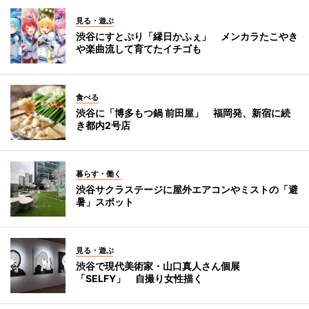
見る・遊ぶ
渋谷にすとぷり「縁日かふぇ」 メンカラたこやき
や楽曲流して育てたイチゴも
食べる
渋谷に「博多もつ鍋 前田屋」 福岡発、新宿に続
き都内2号店
暮らす・働く
渋谷サクラステージに屋外エアコンやミストの「避
暑」スポット
見る・遊ぶ
渋谷で現代美術家・山口真人さん個展
「SELFY」 自撮り女性描く