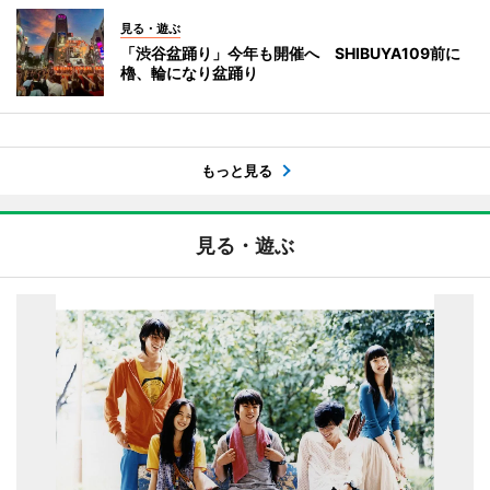
見る・遊ぶ
「渋谷盆踊り」今年も開催へ SHIBUYA109前に
櫓、輪になり盆踊り
もっと見る
見る・遊ぶ