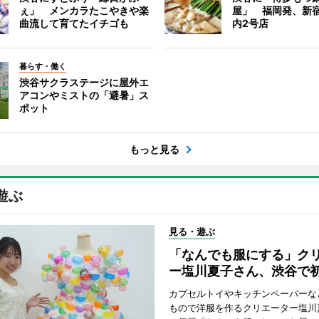
ぇ」 メンカラたこやきや楽
屋」 福岡発、新
曲流して育てたイチゴも
内2号店
暮らす・働く
渋谷サクラステージに屋外エ
アコンやミストの「避暑」ス
ポット
もっと見る
遊ぶ
見る・遊ぶ
「なんでも服にする」ク
ー塩川夏子さん、渋谷で
カプセルトイやキッチンペーパーな
もので洋服を作るクリエーター塩川