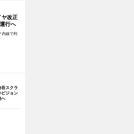
イヤ改正
運行へ
ノ内線で列
渋谷スクラ
外ビジョン
動へ