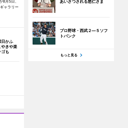
が8月5日、
あいさつされる悠仁さま
のギャラリー
プロ野球・西武２―５ソフ
トバンク
縁日かふ
こやきや楽
チゴも
もっと見る