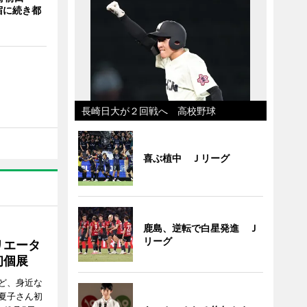
宿に続き都
長崎日大が２回戦へ 高校野球
喜ぶ植中 Ｊリーグ
鹿島、逆転で白星発進 Ｊ
リーグ
リエータ
初個展
ど、身近な
夏子さん初