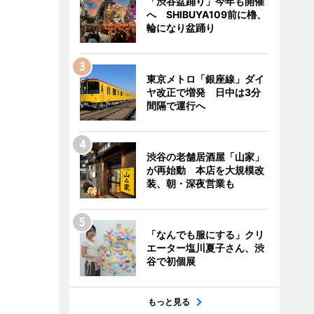
「渋谷盆踊り」今年も開催
へ SHIBUYA109前に櫓、
輪になり盆踊り
東京メトロ「銀座線」ダイ
ヤ改正で増発 日中は3分
間隔で運行へ
渋谷の老舗居酒屋「山家」
が再始動 本店を大規模改
装、朝・深夜営業も
「なんでも服にする」クリ
エーター塩川夏子さん、渋
谷で初個展
もっと見る