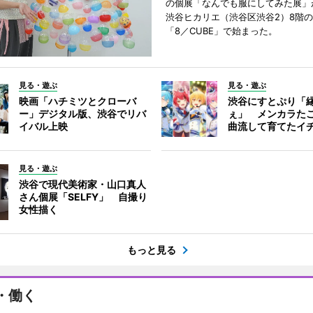
の個展「なんでも服にしてみた展」
渋谷ヒカリエ（渋谷区渋谷2）8階
「8／CUBE」で始まった。
見る・遊ぶ
見る・遊ぶ
映画「ハチミツとクローバ
渋谷にすとぷり「
ー」デジタル版、渋谷でリバ
ぇ」 メンカラた
イバル上映
曲流して育てたイ
見る・遊ぶ
渋谷で現代美術家・山口真人
さん個展「SELFY」 自撮り
女性描く
もっと見る
・働く