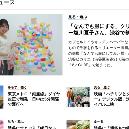
ュース
見る・遊ぶ
「なんでも服にする」ク
ー塩川夏子さん、渋谷で
カプセルトイやキッチンペーパーな
もので洋服を作るクリエーター塩川
の個展「なんでも服にしてみた展」
渋谷ヒカリエ（渋谷区渋谷2）8階
「8／CUBE」で始まった。
暮らす・働く
見る・遊ぶ
東京メトロ「銀座線」ダイヤ
映画「ハチミツと
改正で増発 日中は3分間隔
ー」デジタル版、
で運行へ
イバル上映
見る・遊ぶ
食べる
渋谷にすとぷり「縁日かふ
渋谷に「博多もつ鍋