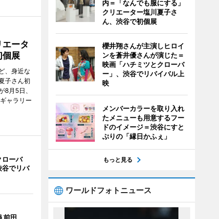
内＝「なんでも服にする」
クリエーター塩川夏子さ
ん、渋谷で初個展
リエータ
櫻井翔さんが主演しヒロイ
初個展
ンを蒼井優さんが演じた＝
映画「ハチミツとクローバ
ど、身近な
ー」、渋谷でリバイバル上
夏子さん初
映
が8月5日、
のギャラリー
メンバーカラーを取り入れ
たメニューも用意するフー
ドのイメージ＝渋谷にすと
ぷりの「縁日かふぇ」
クローバ
もっと見る
渋谷でリバ
ワールドフォトニュース
 前田