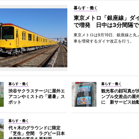
暮らす・働く
東京メトロ「銀座線」ダ
で増発 日中は3分間隔で
東京メトロは9月19日、銀座線と丸
車を増発するダイヤ改正を行う。
暮らす・働く
暮らす・働く
渋谷サクラステージに屋外エ
観光客の顔写真が
アコンやミストの「避暑」ス
ンブル交差点の屋
ポット
に 新サービス始
暮らす・働く
代々木のグラウンドに限定
「芝生」空間 ラグビー日本
代表戦の芝生を再利用