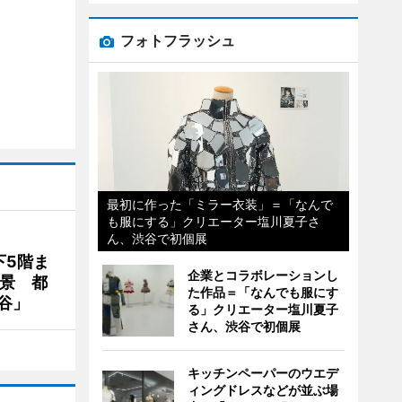
フォトフラッシュ
最初に作った「ミラー衣装」＝「なんで
も服にする」クリエーター塩川夏子さ
ん、渋谷で初個展
下5階ま
企業とコラボレーションし
夜景 都
た作品＝「なんでも服にす
谷」
る」クリエーター塩川夏子
さん、渋谷で初個展
キッチンペーパーのウエデ
ィングドレスなどが並ぶ場