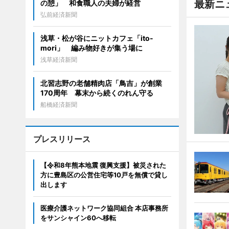
最新ニ
の憩」 和食職人の夫婦が経営
弘前経済新聞
浅草・松が谷にニットカフェ「ito-
mori」 編み物好きが集う場に
浅草経済新聞
北習志野の老舗精肉店「鳥吉」が創業
170周年 幕末から続くのれん守る
船橋経済新聞
プレスリリース
【令和8年熊本地震 復興支援】被災された
方に豊島区の公営住宅等10戸を無償で貸し
出します
医療介護ネットワーク協同組合 本店事務所
をサンシャイン60へ移転