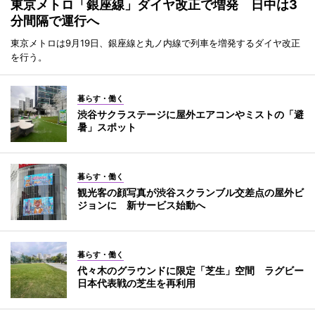
東京メトロ「銀座線」ダイヤ改正で増発 日中は3
分間隔で運行へ
東京メトロは9月19日、銀座線と丸ノ内線で列車を増発するダイヤ改正
を行う。
暮らす・働く
渋谷サクラステージに屋外エアコンやミストの「避
暑」スポット
暮らす・働く
観光客の顔写真が渋谷スクランブル交差点の屋外ビ
ジョンに 新サービス始動へ
暮らす・働く
代々木のグラウンドに限定「芝生」空間 ラグビー
日本代表戦の芝生を再利用