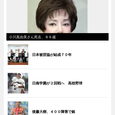
小川真由美さん死去、８６歳
日本被団協が結成７０年
日南学園が２回戦へ 高校野球
後藤大樹、４００障害で銀