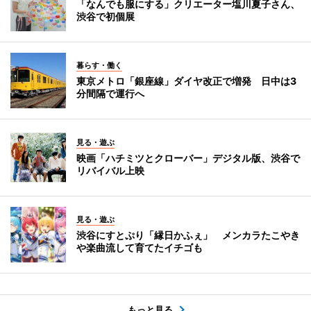
「なんでも服にする」クリエーター塩川夏子さん、
渋谷で初個展
暮らす・働く
東京メトロ「銀座線」ダイヤ改正で増発 日中は3
分間隔で運行へ
見る・遊ぶ
映画「ハチミツとクローバー」デジタル版、渋谷で
リバイバル上映
見る・遊ぶ
渋谷にすとぷり「縁日かふぇ」 メンカラたこやき
や楽曲流して育てたイチゴも
もっと見る