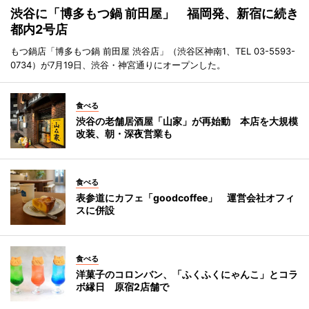
渋谷に「博多もつ鍋 前田屋」 福岡発、新宿に続き
都内2号店
もつ鍋店「博多もつ鍋 前田屋 渋谷店」（渋谷区神南1、TEL 03-5593-
0734）が7月19日、渋谷・神宮通りにオープンした。
食べる
渋谷の老舗居酒屋「山家」が再始動 本店を大規模
改装、朝・深夜営業も
食べる
表参道にカフェ「goodcoffee」 運営会社オフィ
スに併設
食べる
洋菓子のコロンバン、「ふくふくにゃんこ」とコラ
ボ縁日 原宿2店舗で