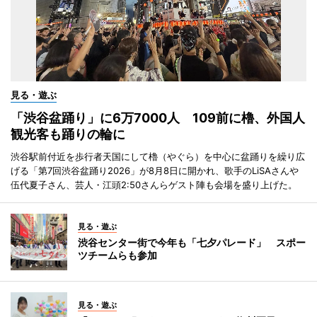
見る・遊ぶ
「渋谷盆踊り」に6万7000人 109前に櫓、外国人
観光客も踊りの輪に
渋谷駅前付近を歩行者天国にして櫓（やぐら）を中心に盆踊りを繰り広
げる「第7回渋谷盆踊り2026」が8月8日に開かれ、歌手のLiSAさんや
伍代夏子さん、芸人・江頭2:50さんらゲスト陣も会場を盛り上げた。
見る・遊ぶ
渋谷センター街で今年も「七夕パレード」 スポー
ツチームらも参加
見る・遊ぶ