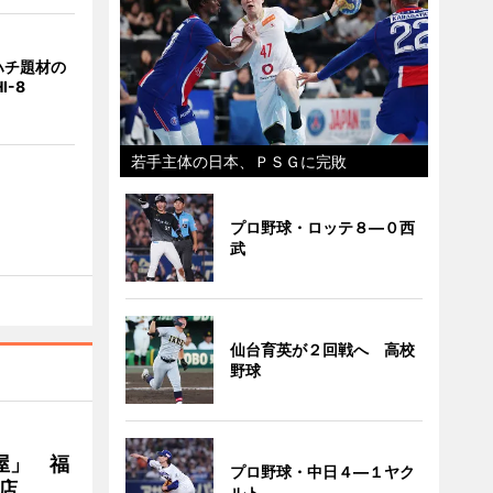
ハチ題材の
I-8
若手主体の日本、ＰＳＧに完敗
プロ野球・ロッテ８―０西
武
仙台育英が２回戦へ 高校
野球
屋」 福
プロ野球・中日４―１ヤク
店
ルト