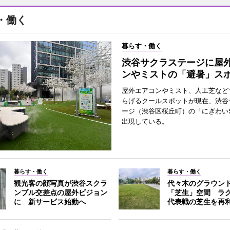
・働く
暮らす・働く
渋谷サクラステージに屋
ンやミストの「避暑」ス
屋外エアコンやミスト、人工芝など
らげるクールスポットが現在、渋谷
ージ（渋谷区桜丘町）の「にぎわいS
出現している。
暮らす・働く
暮らす・働く
観光客の顔写真が渋谷スクラ
代々木のグラウン
ンブル交差点の屋外ビジョン
「芝生」空間 ラ
に 新サービス始動へ
代表戦の芝生を再