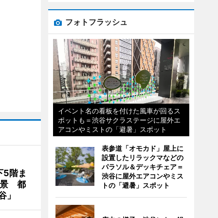
フォトフラッシュ
イベント名の看板を付けた風車が回るス
ポットも＝渋谷サクラステージに屋外エ
アコンやミストの「避暑」スポット
表参道「オモカド」屋上に
設置したリラックマなどの
パラソル＆デッキチェア＝
下5階ま
渋谷に屋外エアコンやミス
夜景 都
トの「避暑」スポット
谷」