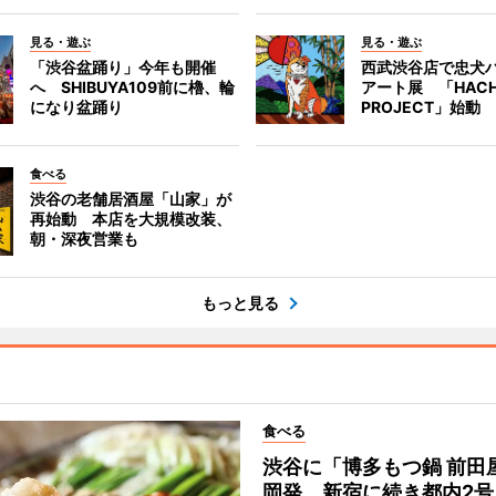
見る・遊ぶ
見る・遊ぶ
「渋谷盆踊り」今年も開催
西武渋谷店で忠犬
へ SHIBUYA109前に櫓、輪
アート展 「HACH
になり盆踊り
PROJECT」始動
食べる
渋谷の老舗居酒屋「山家」が
再始動 本店を大規模改装、
朝・深夜営業も
もっと見る
食べる
渋谷に「博多もつ鍋 前田
岡発、新宿に続き都内2号