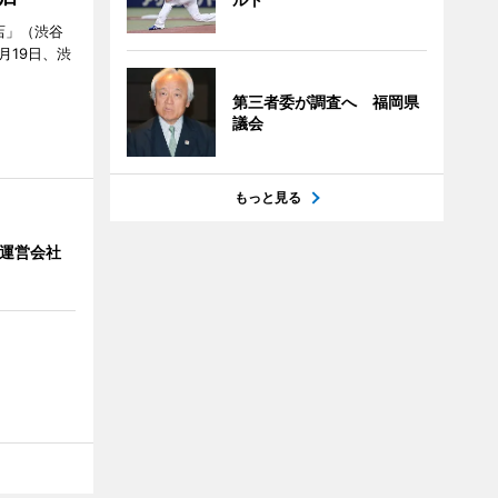
店」（渋谷
7月19日、渋
第三者委が調査へ 福岡県
議会
もっと見る
」 運営会社