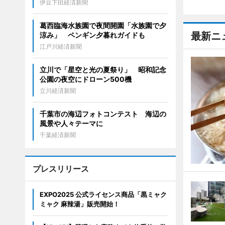
伊豆下田経済新聞
葛西臨海水族園で夜間開園「水族園で夕
最新ニ
涼み」 ペンギン夕暮れガイドも
江戸川経済新聞
立川で「星空と光の夏祭り」 昭和記念
公園の夜空にドローン500機
立川経済新聞
千葉市の海辺フォトコンテスト 海辺の
風景や人々テーマに
千葉経済新聞
プレスリリース
EXPO2025 公式ライセンス商品「黒ミャク
ミャク 麻辣湯」販売開始！