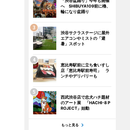
「渋谷盆踊り」今年も開催
へ SHIBUYA109前に櫓、
輪になり盆踊り
渋谷サクラステージに屋外
エアコンやミストの「避
暑」スポット
恵比寿駅前に立ち食いすし
店「恵比寿駅前寿司」 ラ
ンチやデリバリーも
西武渋谷店で忠犬ハチ題材
のアート展 「HACHI-8 P
ROJECT」始動
もっと見る