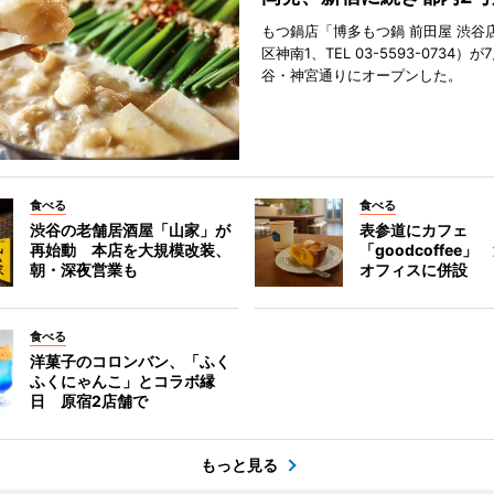
もつ鍋店「博多もつ鍋 前田屋 渋谷
区神南1、TEL 03-5593-0734）が
谷・神宮通りにオープンした。
食べる
食べる
渋谷の老舗居酒屋「山家」が
表参道にカフェ
再始動 本店を大規模改装、
「goodcoffee
朝・深夜営業も
オフィスに併設
食べる
洋菓子のコロンバン、「ふく
ふくにゃんこ」とコラボ縁
日 原宿2店舗で
もっと見る