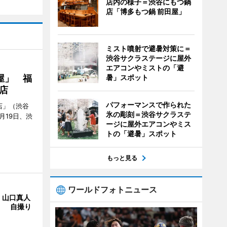
店内の様子＝渋谷にもつ鍋
店「博多もつ鍋 前田屋」
ミスト噴射で避暑対策に＝
渋谷サクラステージに屋外
エアコンやミストの「避
屋」 福
暑」スポット
店
パフォーマンスで作られた
店」（渋谷
氷の彫刻＝渋谷サクラステ
7月19日、渋
ージに屋外エアコンやミス
トの「避暑」スポット
もっと見る
ワールドフォトニュース
・山口真人
Y」 自撮り