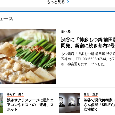
もっと見る
ュース
食べる
渋谷に「博多もつ鍋 前田
岡発、新宿に続き都内2号
もつ鍋店「博多もつ鍋 前田屋 渋谷
区神南1、TEL 03-5593-0734）が
谷・神宮通りにオープンした。
暮らす・働く
見る・遊ぶ
渋谷サクラステージに屋外エ
渋谷で現代美術家
アコンやミストの「避暑」ス
さん個展「SELF
ポット
女性描く