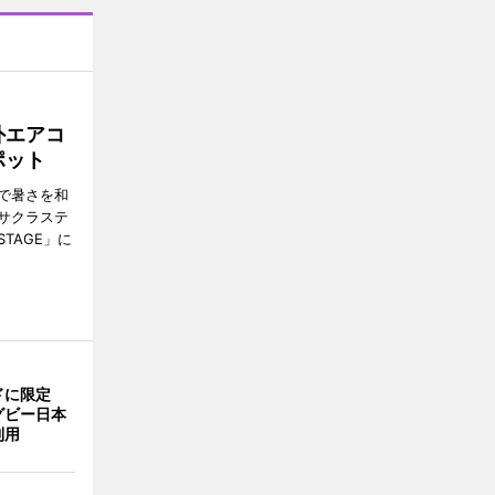
外エアコ
ポット
で暑さを和
サクラステ
TAGE」に
ドに限定
グビー日本
利用