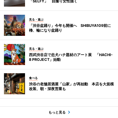
「SELFY」 自撮り女性描く
見る・遊ぶ
「渋谷盆踊り」今年も開催へ SHIBUYA109前に
櫓、輪になり盆踊り
見る・遊ぶ
西武渋谷店で忠犬ハチ題材のアート展 「HACHI-
8 PROJECT」始動
食べる
渋谷の老舗居酒屋「山家」が再始動 本店を大規模
改装、朝・深夜営業も
もっと見る