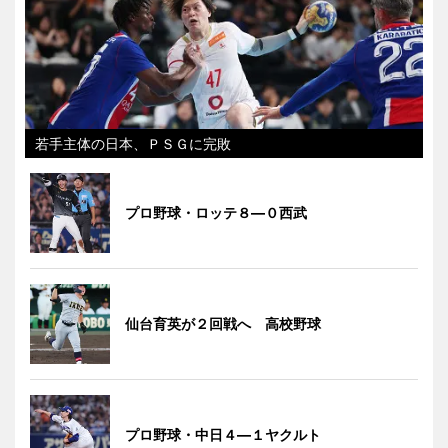
若手主体の日本、ＰＳＧに完敗
プロ野球・ロッテ８―０西武
仙台育英が２回戦へ 高校野球
プロ野球・中日４―１ヤクルト