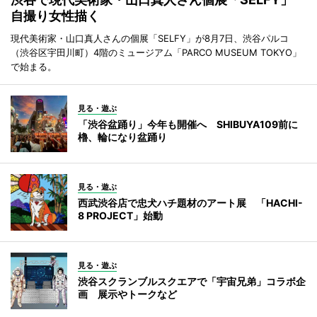
自撮り女性描く
現代美術家・山口真人さんの個展「SELFY」が8月7日、渋谷パルコ
（渋谷区宇田川町）4階のミュージアム「PARCO MUSEUM TOKYO」
で始まる。
見る・遊ぶ
「渋谷盆踊り」今年も開催へ SHIBUYA109前に
櫓、輪になり盆踊り
見る・遊ぶ
西武渋谷店で忠犬ハチ題材のアート展 「HACHI-
8 PROJECT」始動
見る・遊ぶ
渋谷スクランブルスクエアで「宇宙兄弟」コラボ企
画 展示やトークなど