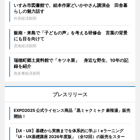
いすみ市図書館で、絵本作家どいかやさん講演会 田舎暮
らしの魅力話す
外房経済新聞
飯南・来島で「子どもの声」を考える研修会 言葉の背景
にも目を向けて
雲南経済新聞
瑞穂町郷土資料館で「キツネ展」 身近な野生、10年の記
録を紹介
西多摩経済新聞
プレスリリース
EXPO2025 公式ライセンス商品「黒ミャクミャク 麻辣湯」販売
開始！
【UI・UX】基礎から実務までを体系的に学ぶ！eラーニング
「UI・UX基礎講座 2026年度版」（全12回）の販売をスター