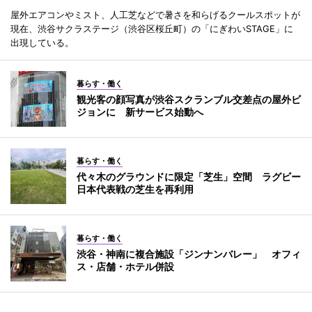
屋外エアコンやミスト、人工芝などで暑さを和らげるクールスポットが
現在、渋谷サクラステージ（渋谷区桜丘町）の「にぎわいSTAGE」に
出現している。
暮らす・働く
観光客の顔写真が渋谷スクランブル交差点の屋外ビ
ジョンに 新サービス始動へ
暮らす・働く
代々木のグラウンドに限定「芝生」空間 ラグビー
日本代表戦の芝生を再利用
暮らす・働く
渋谷・神南に複合施設「ジンナンバレー」 オフィ
ス・店舗・ホテル併設