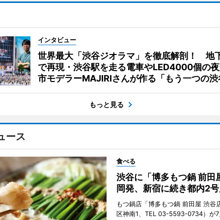
インタビュー
世界最大「渋谷ジオラマ」を徹底解剖！ 地
で再現・渋谷駅を走る電車やLED4000個の
市モデラーMAJIRIさんが作る「もう一つの渋
もっと見る
ュース
食べる
渋谷に「博多もつ鍋 前田
岡発、新宿に続き都内2号
もつ鍋店「博多もつ鍋 前田屋 渋谷
区神南1、TEL 03-5593-0734）が