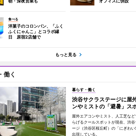
朝・深夜営業も
オフィスに併設
食べる
洋菓子のコロンバン、「ふく
ふくにゃんこ」とコラボ縁
日 原宿2店舗で
もっと見る
・働く
暮らす・働く
渋谷サクラステージに屋
ンやミストの「避暑」ス
屋外エアコンやミスト、人工芝など
らげるクールスポットが現在、渋谷
ージ（渋谷区桜丘町）の「にぎわいS
出現している。