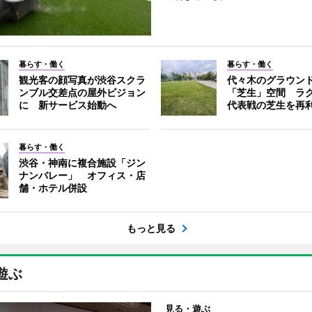
暮らす・働く
暮らす・働く
観光客の顔写真が渋谷スクラ
代々木のグラウン
ンブル交差点の屋外ビジョン
「芝生」空間 ラ
に 新サービス始動へ
代表戦の芝生を再
暮らす・働く
渋谷・神南に複合施設「ジン
ナンバレー」 オフィス・店
舗・ホテル併設
もっと見る
遊ぶ
見る・遊ぶ