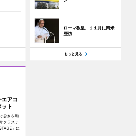
ローマ教皇、１１月に南米
歴訪
もっと見る
外エアコ
ポット
で暑さを和
サクラステ
TAGE」に