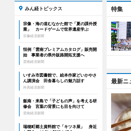
みん経トピックス
特集
宗像・海の道むなかた館で「夏の課外授
業」 カードゲームで世界遺産学ぶ
宗像経済新聞
恒例「雲南プレミアムカタログ」販売開
始 事業者の県外販路開拓支援へ
雲南経済新聞
いすみ市図書館で、絵本作家どいかやさ
最新ニ
ん講演会 田舎暮らしの魅力話す
外房経済新聞
飯南・来島で「子どもの声」を考える研
修会 言葉の背景にも目を向けて
雲南経済新聞
瑞穂町郷土資料館で「キツネ展」 身近