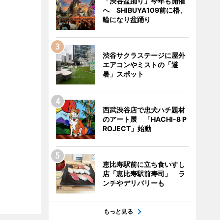
「渋谷盆踊り」今年も開催
へ SHIBUYA109前に櫓、
輪になり盆踊り
渋谷サクラステージに屋外
エアコンやミストの「避
暑」スポット
西武渋谷店で忠犬ハチ題材
のアート展 「HACHI-8 P
ROJECT」始動
恵比寿駅前に立ち食いすし
店「恵比寿駅前寿司」 ラ
ンチやデリバリーも
もっと見る