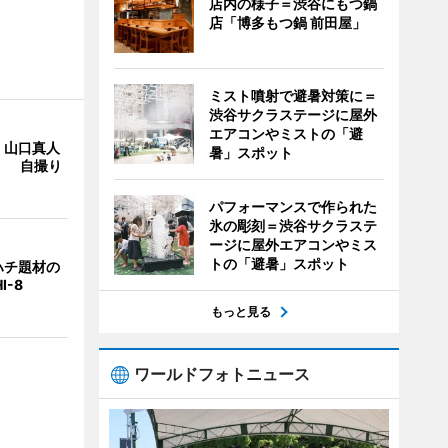
店内の様子＝渋谷にもつ鍋
店「博多もつ鍋 前田屋」
ミスト噴射で避暑対策に＝
渋谷サクラステージに屋外
エアコンやミストの「避
・山口真人
暑」スポット
Y」 自撮り
パフォーマンスで作られた
氷の彫刻＝渋谷サクラステ
ージに屋外エアコンやミス
トの「避暑」スポット
ハチ題材の
I-8
もっと見る
ワールドフォトニュース