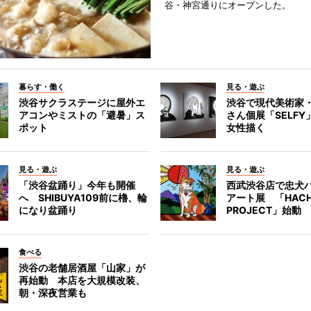
谷・神宮通りにオープンした。
暮らす・働く
見る・遊ぶ
渋谷サクラステージに屋外エ
渋谷で現代美術家
アコンやミストの「避暑」ス
さん個展「SELF
ポット
女性描く
見る・遊ぶ
見る・遊ぶ
「渋谷盆踊り」今年も開催
西武渋谷店で忠犬
へ SHIBUYA109前に櫓、輪
アート展 「HACH
になり盆踊り
PROJECT」始動
食べる
渋谷の老舗居酒屋「山家」が
再始動 本店を大規模改装、
朝・深夜営業も