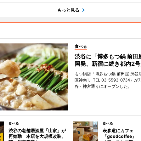
もっと見る
食べる
渋谷に「博多もつ鍋 前田
岡発、新宿に続き都内2号
もつ鍋店「博多もつ鍋 前田屋 渋谷
区神南1、TEL 03-5593-0734）が
谷・神宮通りにオープンした。
食べる
食べる
渋谷の老舗居酒屋「山家」が
表参道にカフェ
再始動 本店を大規模改装、
「goodcoffee