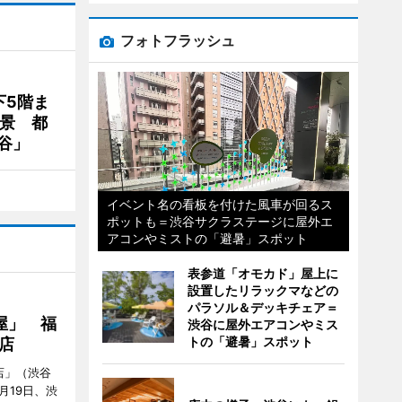
フォトフラッシュ
下5階ま
夜景 都
谷」
イベント名の看板を付けた風車が回るス
ポットも＝渋谷サクラステージに屋外エ
アコンやミストの「避暑」スポット
表参道「オモカド」屋上に
設置したリラックマなどの
パラソル＆デッキチェア＝
屋」 福
渋谷に屋外エアコンやミス
トの「避暑」スポット
店
店」（渋谷
7月19日、渋