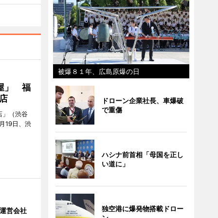
被爆８１年、広島原爆の日
屋」 福
店
ドローン企業社長、車爆破
で重傷
店」（渋谷
7月19日、渋
ハシナ前首相「母国を正し
い道に」
独空港に爆発物搭載ドロー
」 運営会社
ン