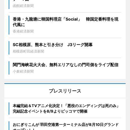
函館経済新聞
香港・九龍塘に韓国料理店「Social」 韓国定番料理を現
代風に
香港経済新聞
SC相模原、熊本と引き分け J3リーグ開幕
相模原町田経済新聞
関門海峡花火大会、無料エリアなしの門司側をライブ配信
小倉経済新聞
プレスリリース
本編完結＆TVアニメ化決定！「悪役のエンディングは死のみ」
完結記念イベントを8/9よりピッコマで開催
おにぎりこんが 羽田空港第一ターミナル店が8月10日グランド
オープン！！