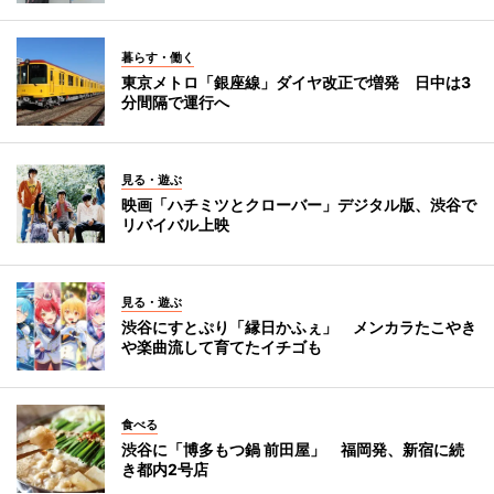
暮らす・働く
東京メトロ「銀座線」ダイヤ改正で増発 日中は3
分間隔で運行へ
見る・遊ぶ
映画「ハチミツとクローバー」デジタル版、渋谷で
リバイバル上映
見る・遊ぶ
渋谷にすとぷり「縁日かふぇ」 メンカラたこやき
や楽曲流して育てたイチゴも
食べる
渋谷に「博多もつ鍋 前田屋」 福岡発、新宿に続
き都内2号店