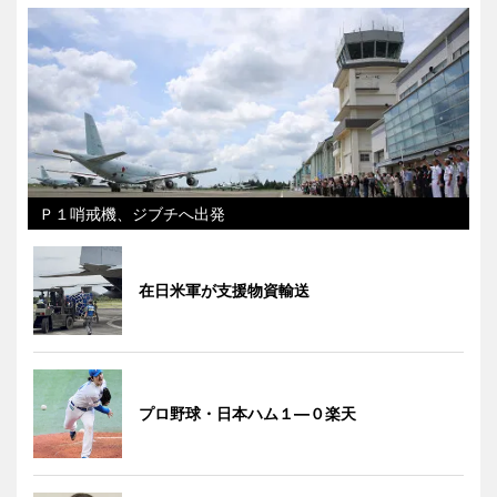
Ｐ１哨戒機、ジブチへ出発
在日米軍が支援物資輸送
プロ野球・日本ハム１―０楽天