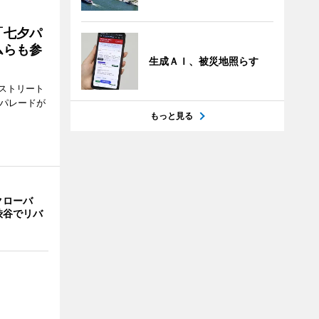
「七夕パ
ムらも参
生成ＡＩ、被災地照らす
ストリート
でパレードが
もっと見る
クローバ
渋谷でリバ