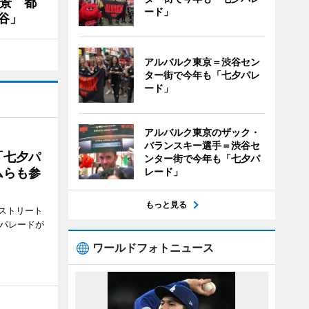
夜景 都
ード」
谷」
アルバルク東京＝渋谷セン
ター街で今年も「七夕パレ
ード」
アルバルク東京のザック・
バランスキー選手＝渋谷セ
「七夕パ
ンター街で今年も「七夕パ
ムらも参
レード」
もっと見る
ストリート
でパレードが
ワールドフォトニュース