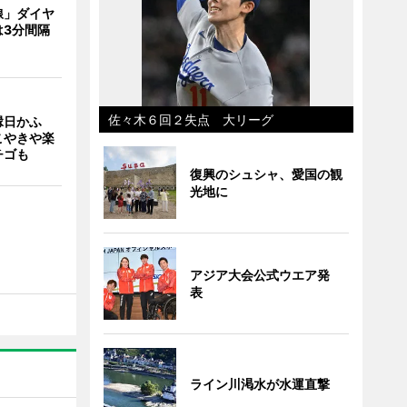
線」ダイヤ
は3分間隔
佐々木６回２失点 大リーグ
縁日かふ
こやきや楽
チゴも
復興のシュシャ、愛国の観
光地に
アジア大会公式ウエア発
表
ライン川渇水が水運直撃