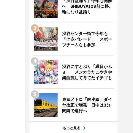
「渋谷盆踊り」今年も開催
へ SHIBUYA109前に櫓、
輪になり盆踊り
渋谷センター街で今年も
「七夕パレード」 スポー
ツチームらも参加
渋谷にすとぷり「縁日かふ
ぇ」 メンカラたこやきや
楽曲流して育てたイチゴも
東京メトロ「銀座線」ダイ
ヤ改正で増発 日中は3分
間隔で運行へ
もっと見る