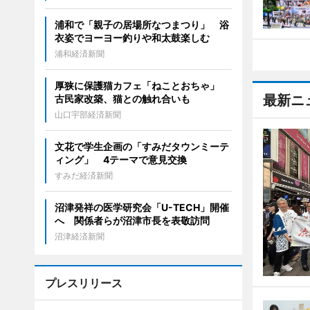
浦和で「親子の居場所なつまつり」 浴
衣姿でヨーヨー釣りや和太鼓楽しむ
浦和経済新聞
厚狭に保護猫カフェ「ねことおちゃ」
最新ニ
古民家改築、猫との触れ合いも
山口宇部経済新聞
文花で学生企画の「すみだタウンミーテ
ィング」 4テーマで意見交換
すみだ経済新聞
沼津発祥の医学研究会「U-TECH」開催
へ 関係者らが沼津市長を表敬訪問
沼津経済新聞
プレスリリース