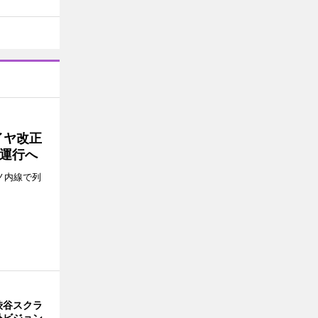
イヤ改正
運行へ
ノ内線で列
渋谷スクラ
外ビジョン