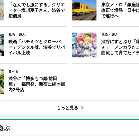
「なんでも服にする」クリエ
東京メトロ「銀座
ーター塩川夏子さん、渋谷で
改正で増発 日中
初個展
で運行へ
見る・遊ぶ
見る・遊ぶ
映画「ハチミツとクローバ
渋谷にすとぷり「
ー」デジタル版、渋谷でリバ
ぇ」 メンカラた
イバル上映
曲流して育てたイ
食べる
渋谷に「博多もつ鍋 前田
屋」 福岡発、新宿に続き都
内2号店
もっと見る
遊ぶ