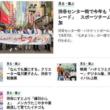
見る・遊ぶ
渋谷センター街で今年も
レード」 スポーツチー
加
渋谷センター街・バスケットボール
で8月7日、「七夕まつり」の一環
行われた。
見る・遊ぶ
見る・遊ぶ
「なんでも服にする」クリエ
映画「ハチミツと
ーター塩川夏子さん、渋谷で
ー」デジタル版、
初個展
イバル上映
見る・遊ぶ
渋谷にすとぷり「縁日かふ
ぇ」 メンカラたこやきや楽
曲流して育てたイチゴも