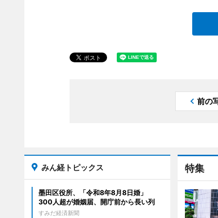
前の
みん経トピックス
特集
墨田区役所、「令和8年8月8日婚」
300人超が婚姻届、開庁前から長い列
すみだ経済新聞