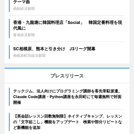
テーマ曲
函館経済新聞
香港・九龍塘に韓国料理店「Social」 韓国定番料理を現
代風に
香港経済新聞
SC相模原、熊本と引き分け J3リーグ開幕
相模原町田経済新聞
プレスリリース
テックジム、法人向けにプログラミング講師を客先常駐派遣。
Claude Code講座・Python講座を永田町にて毎週無料で対面
開催
【英会話レッスン回数無制限】ネイティブキャンプ、レッスン
の「文字起こし」機能をアップデート 検索や部分リピートな
ど新機能を追加