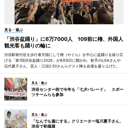
見る・遊ぶ
「渋谷盆踊り」に6万7000人 109前に櫓、外国人
観光客も踊りの輪に
渋谷駅前付近を歩行者天国にして櫓（やぐら）を中心に盆踊りを繰り広
げる「第7回渋谷盆踊り2026」が8月8日に開かれ、歌手のLiSAさんや
伍代夏子さん、芸人・江頭2:50さんらゲスト陣も会場を盛り上げた。
見る・遊ぶ
渋谷センター街で今年も「七夕パレード」 スポー
ツチームらも参加
見る・遊ぶ
「なんでも服にする」クリエーター塩川夏子さん、
渋谷で初個展