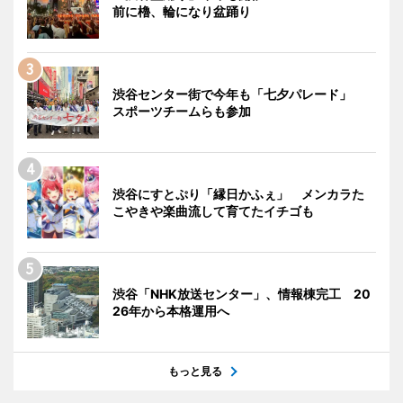
前に櫓、輪になり盆踊り
渋谷センター街で今年も「七夕パレード」
スポーツチームらも参加
渋谷にすとぷり「縁日かふぇ」 メンカラた
こやきや楽曲流して育てたイチゴも
渋谷「NHK放送センター」、情報棟完工 20
26年から本格運用へ
もっと見る