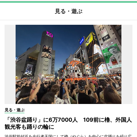
見る・遊ぶ
見る・遊ぶ
「渋谷盆踊り」に6万7000人 109前に櫓、外国人
観光客も踊りの輪に
渋谷駅前付近を歩行者天国にして櫓（やぐら）を中心に盆踊りを繰り広