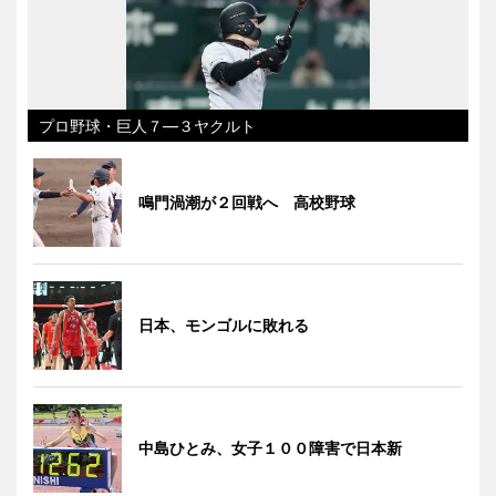
プロ野球・巨人７―３ヤクルト
鳴門渦潮が２回戦へ 高校野球
日本、モンゴルに敗れる
中島ひとみ、女子１００障害で日本新