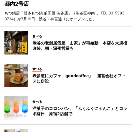
都内2号店
もつ鍋店「博多もつ鍋 前田屋 渋谷店」（渋谷区神南1、TEL 03-5593-
0734）が7月19日、渋谷・神宮通りにオープンした。
食べる
渋谷の老舗居酒屋「山家」が再始動 本店を大規模
改装、朝・深夜営業も
食べる
表参道にカフェ「goodcoffee」 運営会社オフィ
スに併設
食べる
洋菓子のコロンバン、「ふくふくにゃんこ」とコラ
ボ縁日 原宿2店舗で