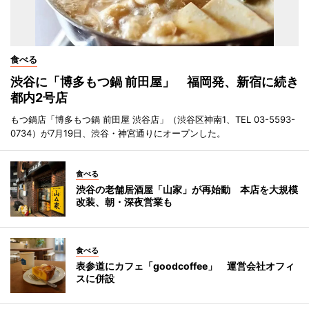
食べる
渋谷に「博多もつ鍋 前田屋」 福岡発、新宿に続き
都内2号店
もつ鍋店「博多もつ鍋 前田屋 渋谷店」（渋谷区神南1、TEL 03-5593-
0734）が7月19日、渋谷・神宮通りにオープンした。
食べる
渋谷の老舗居酒屋「山家」が再始動 本店を大規模
改装、朝・深夜営業も
食べる
表参道にカフェ「goodcoffee」 運営会社オフィ
スに併設