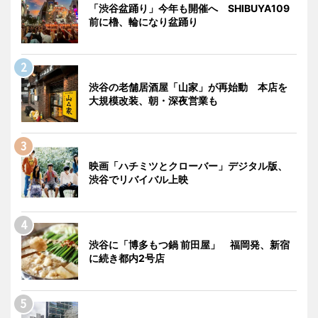
「渋谷盆踊り」今年も開催へ SHIBUYA109
前に櫓、輪になり盆踊り
渋谷の老舗居酒屋「山家」が再始動 本店を
大規模改装、朝・深夜営業も
映画「ハチミツとクローバー」デジタル版、
渋谷でリバイバル上映
渋谷に「博多もつ鍋 前田屋」 福岡発、新宿
に続き都内2号店