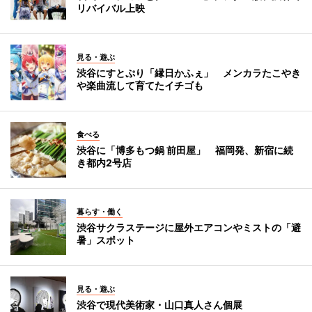
リバイバル上映
見る・遊ぶ
渋谷にすとぷり「縁日かふぇ」 メンカラたこやき
や楽曲流して育てたイチゴも
食べる
渋谷に「博多もつ鍋 前田屋」 福岡発、新宿に続
き都内2号店
暮らす・働く
渋谷サクラステージに屋外エアコンやミストの「避
暑」スポット
見る・遊ぶ
渋谷で現代美術家・山口真人さん個展