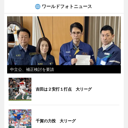
ワールドフォトニュース
中立公、補正検討を要請
吉田は２安打１打点 大リーグ
千賀の力投 大リーグ