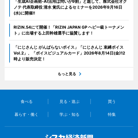
「生成AI企画術-AI活用は問いが9割」と題して、株式会社オク
ノテ 代表取締役 清水 覚氏によるセミナーを2026年9月16日
(水)に開催!!
RIZIN.54にて開催！「RIZIN JAPAN GP ヘビー級トーナメン
ト」に出場する上田幹雄選手に協賛します！
「にじさんじ がんばらないボイス」「にじさんじ 束縛ボイス
Vol.2」、「ボイスビジュアルカード」2026年8月14日(金)12
時より販売決定！
もっと見る
食べる
見る・遊ぶ
買う
暮らす・働く
学ぶ・知る
特集