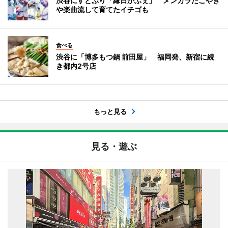
渋谷にすとぷり「縁日かふぇ」 メンカラたこやき
や楽曲流して育てたイチゴも
食べる
渋谷に「博多もつ鍋 前田屋」 福岡発、新宿に続
き都内2号店
もっと見る
見る・遊ぶ