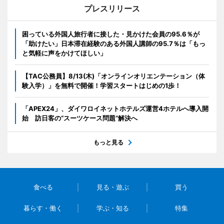
プレスリリース
困っている外国人旅行者に接した・見かけた会員の95.6％が
「助けたい」日本滞在経験のある外国人講師の95.7％は「もっ
と気軽に声をかけてほしい」
【TAC公務員】8/13(木)「オンラインオリエンテーション（体
験入学）」を無料で開催！学習スタートはじめの1歩！
「APEX24」、ダイワロイネットホテルズ運営4ホテルへ導入開
始 訪日客の“スーツケース問題”解決へ
もっと見る
食べる
見る・遊ぶ
買う
暮らす・働く
学ぶ・知る
特集