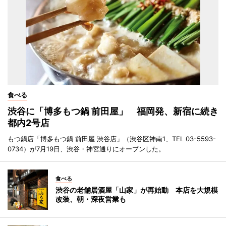
食べる
渋谷に「博多もつ鍋 前田屋」 福岡発、新宿に続き
都内2号店
もつ鍋店「博多もつ鍋 前田屋 渋谷店」（渋谷区神南1、TEL 03-5593-
0734）が7月19日、渋谷・神宮通りにオープンした。
食べる
渋谷の老舗居酒屋「山家」が再始動 本店を大規模
改装、朝・深夜営業も