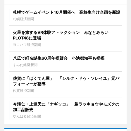
札幌でゲームイベント10月開催へ 高校生向け企画を新設
札幌経済新聞
火星を旅するVR体験アトラクション みなとみらい
PLOT48に登場
ヨコハマ経済新聞
八広で町名誕生60周年祝賀会 小池都知事も祝福
すみだ経済新聞
佐賀に「ばくてん屋」 「シルク・ドゥ・ソレイユ」元パ
フォーマーが指導
佐賀経済新聞
今帰仁・上運天に「ナギッコ」 島ラッキョウやモズクの
加工品販売
やんばる経済新聞