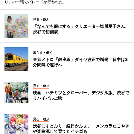
り」の一環でパレードが行われた。
見る・遊ぶ
「なんでも服にする」クリエーター塩川夏子さん、
渋谷で初個展
暮らす・働く
東京メトロ「銀座線」ダイヤ改正で増発 日中は3
分間隔で運行へ
見る・遊ぶ
映画「ハチミツとクローバー」デジタル版、渋谷で
リバイバル上映
見る・遊ぶ
渋谷にすとぷり「縁日かふぇ」 メンカラたこやき
や楽曲流して育てたイチゴも