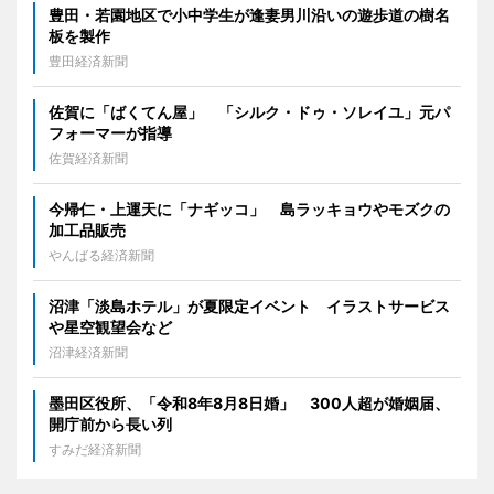
豊田・若園地区で小中学生が逢妻男川沿いの遊歩道の樹名
板を製作
豊田経済新聞
佐賀に「ばくてん屋」 「シルク・ドゥ・ソレイユ」元パ
フォーマーが指導
佐賀経済新聞
今帰仁・上運天に「ナギッコ」 島ラッキョウやモズクの
加工品販売
やんばる経済新聞
沼津「淡島ホテル」が夏限定イベント イラストサービス
や星空観望会など
沼津経済新聞
墨田区役所、「令和8年8月8日婚」 300人超が婚姻届、
開庁前から長い列
すみだ経済新聞