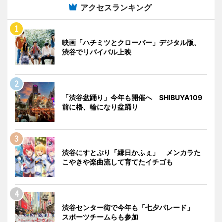
アクセスランキング
映画「ハチミツとクローバー」デジタル版、
渋谷でリバイバル上映
「渋谷盆踊り」今年も開催へ SHIBUYA109
前に櫓、輪になり盆踊り
渋谷にすとぷり「縁日かふぇ」 メンカラた
こやきや楽曲流して育てたイチゴも
渋谷センター街で今年も「七夕パレード」
スポーツチームらも参加