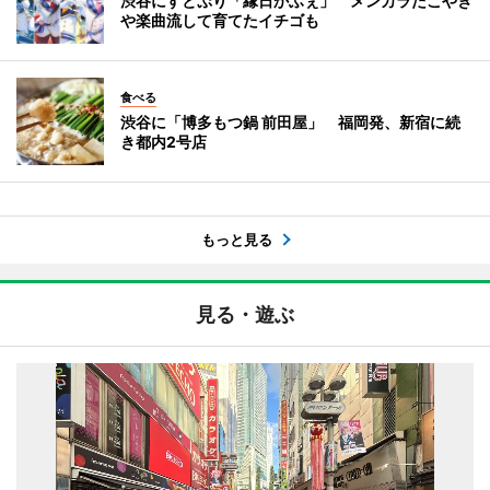
渋谷にすとぷり「縁日かふぇ」 メンカラたこやき
や楽曲流して育てたイチゴも
食べる
渋谷に「博多もつ鍋 前田屋」 福岡発、新宿に続
き都内2号店
もっと見る
見る・遊ぶ