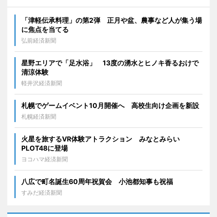
「津軽伝承料理」の第2弾 正月や盆、農事など人が集う場
に焦点を当てる
弘前経済新聞
星野エリアで「足水浴」 13度の湧水とヒノキ香るおけで
清涼体験
軽井沢経済新聞
札幌でゲームイベント10月開催へ 高校生向け企画を新設
札幌経済新聞
火星を旅するVR体験アトラクション みなとみらい
PLOT48に登場
ヨコハマ経済新聞
八広で町名誕生60周年祝賀会 小池都知事も祝福
すみだ経済新聞