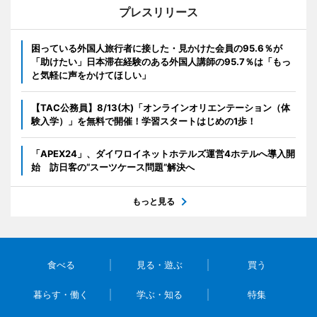
プレスリリース
困っている外国人旅行者に接した・見かけた会員の95.6％が
「助けたい」日本滞在経験のある外国人講師の95.7％は「もっ
と気軽に声をかけてほしい」
【TAC公務員】8/13(木)「オンラインオリエンテーション（体
験入学）」を無料で開催！学習スタートはじめの1歩！
「APEX24」、ダイワロイネットホテルズ運営4ホテルへ導入開
始 訪日客の“スーツケース問題”解決へ
もっと見る
食べる
見る・遊ぶ
買う
暮らす・働く
学ぶ・知る
特集