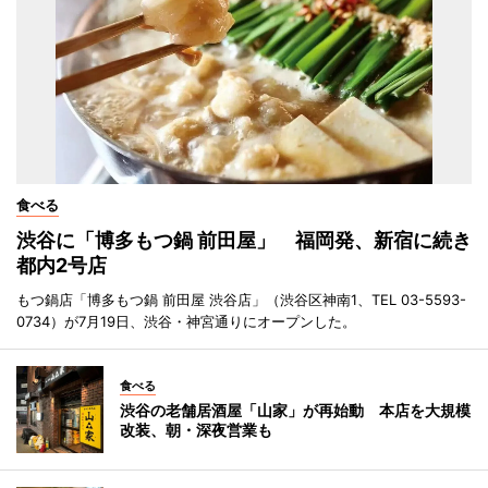
食べる
渋谷に「博多もつ鍋 前田屋」 福岡発、新宿に続き
都内2号店
もつ鍋店「博多もつ鍋 前田屋 渋谷店」（渋谷区神南1、TEL 03-5593-
0734）が7月19日、渋谷・神宮通りにオープンした。
食べる
渋谷の老舗居酒屋「山家」が再始動 本店を大規模
改装、朝・深夜営業も